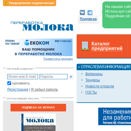
Уведомление подписчикам!
На нашем сайт
Используя сай
Свежий номер
Подробнее об
Подписка
Каталог
предприятий
Разместить рекламу
ОТРАСЛЕВАЯ ИНФОРМАЦИЯ
Вебинары
Тендеры
запомнить
Новости отрасли
Регистрация
|
Я забыл пароль
ГОСТы
ПОДПИСКА НА ЖУРНАЛ