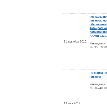
поставка пр
питания: мо
обеспечени
Таганрогско
поликлиник
ЮОМЦ ФМБА
31 декабря 2015
Извещение
№035810000
Поставка п
питания
Извещение
№036740000
19 мая 2017