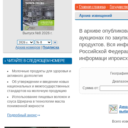
Главная страница
Государстве
Архив извещений
В архиве опубликов
Выпуск №8 2026 г.
аукционах по закуп
продуктов. Вся инф
Архив номеров
|
Подписка
Российской Федерац
информаци ипроисхо
ЧИТАЙТЕ В СЛЕДУЮЩЕМ НОМЕРЕ
Молочные продукты для здоровья и
География
активного долголетия
Диапазон
Об утверждении и введении новых
национальных и межгосударственных
Сумма от:
стандартов на молочную продукцию
Использование пищевых волокон и
соуса Шрирача в технологии масла
пониженной жирности
Дина
выбр
Подробный анонс
Всего из