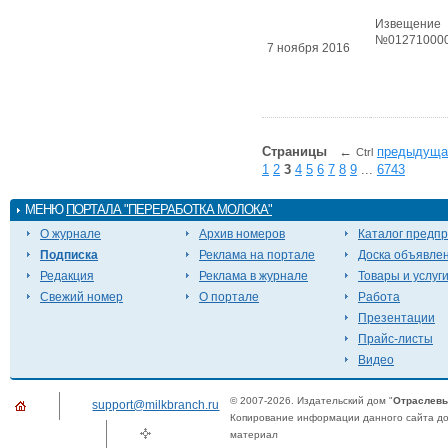
Извещение
№012710000
7 ноября 2016
Страницы
←
предыдуща
Ctrl
1
2
3
4
5
6
7
8
9
...
6743
МЕНЮ
ПОРТАЛА "ПЕРЕРАБОТКА МОЛОКА"
О журнале
Архив номеров
Каталог предп
Подписка
Реклама на портале
Доска объявле
Редакция
Реклама в журнале
Товары и услуг
Свежий номер
О портале
Работа
Презентации
Прайс-листы
Видео
© 2007-2026. Издательский дом "
Отраслевы
support@milkbranch.ru
Копирование информации данного сайта доп
материал