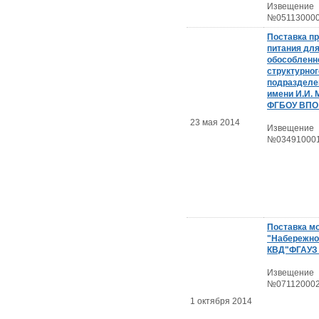
Извещение
№051130000
Поставка п
питания дл
обособленн
структурног
подразделе
имени И.И.
ФГБОУ ВПО
23 мая 2014
Извещение
№034910001
Поставка м
"Набережно
КВД"ФГАУЗ
Извещение
№071120002
1 октября 2014