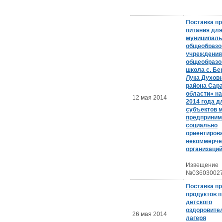
Поставка п
питания дл
муниципаль
общеобразо
учреждения
общеобразо
школа с. Бе
Лука Духов
района Сар
области» н
12 мая 2014
2014 года д
субъектов 
предприним
социально
ориентиров
некоммерче
организаци
Извещение
№036030027
Поставка п
продуктов п
детского
оздоровите
26 мая 2014
лагеря