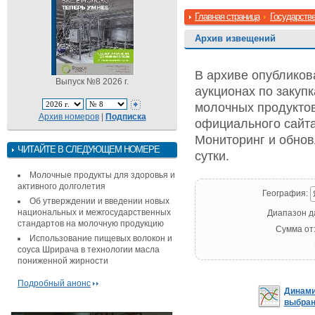
Главная страница
Государстве
Архив извещений
В архиве опубликов
Выпуск №8 2026 г.
аукционах по закуп
молочных продуктов
Архив номеров
|
Подписка
официального сайта
Мониторинг и обнов
ЧИТАЙТЕ В СЛЕДУЮЩЕМ НОМЕРЕ
сутки.
Молочные продукты для здоровья и
активного долголетия
География:
Об утверждении и введении новых
национальных и межгосударственных
Диапазон да
стандартов на молочную продукцию
Сумма от
Использование пищевых волокон и
соуса Шрирача в технологии масла
пониженной жирности
Подробный анонс
Динами
выбран