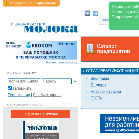
Уведомление подписчикам!
На нашем сайт
Используя сай
Архи
Подробнее об
Свежий номер
Каталог
предприятий
Разместить рекламу
ОТРАСЛЕВАЯ ИНФОРМАЦИЯ
Вебинары
Тендеры
запомнить
Новости отрасли
Регистрация
|
Я забыл пароль
ГОСТы
ПОДПИСКА НА ЖУРНАЛ