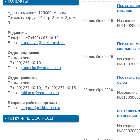
КОНТАКТЫ
Поставка п
питания
Адрес редакции: 105066, Москва,
Токмаков пер., д. 16, стр. 2, пом. 2, комн.
29 декабря 2016
Извещение
5
№019020000
Редакция:
Телефон: +7 (499) 267-40-10
E-mail:
barteneva@milkbranch.ru
Поставка м
молочных п
Отдел подписки:
29 декабря 2016
Прямая линия:
Извещение
+7 (499) 267-40-10
№019030000
E-mail:
podpiska@vedomost.ru
Поставка тв
Отдел рекламы:
сыра
Прямая линия:
+7 (499) 267-40-10, +7 (499) 267-40-15
29 декабря 2016
Извещение
E-mail:
reklama@vedomost.ru
№019030000
Вопросы работы портала:
E-mail:
support@milkbranch.ru
поставка м
продукции
ПОПУЛЯРНЫЕ ЗАПРОСЫ
Извещение
№089030000