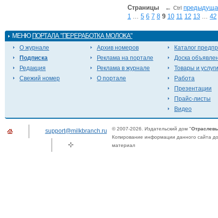
Страницы
←
предыдуща
Ctrl
1
...
5
6
7
8
9
10
11
12
13
...
42
МЕНЮ
ПОРТАЛА "ПЕРЕРАБОТКА МОЛОКА"
О журнале
Архив номеров
Каталог предп
Подписка
Реклама на портале
Доска объявле
Редакция
Реклама в журнале
Товары и услуг
Свежий номер
О портале
Работа
Презентации
Прайс-листы
Видео
© 2007-2026. Издательский дом "
Отраслевы
support@milkbranch.ru
Копирование информации данного сайта доп
материал