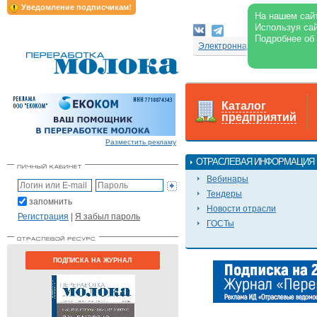
Уведомление подписчикам!
На нашем сайт
Используя сай
Подробнее об
Электронная версия журнал
Каталог
предприятий
Разместить рекламу
ОТРАСЛЕВАЯ ИНФОРМАЦИЯ
Вебинары
Тендеры
запомнить
Новости отрасли
Регистрация
|
Я забыл пароль
ГОСТы
ПОДПИСКА НА ЖУРНАЛ