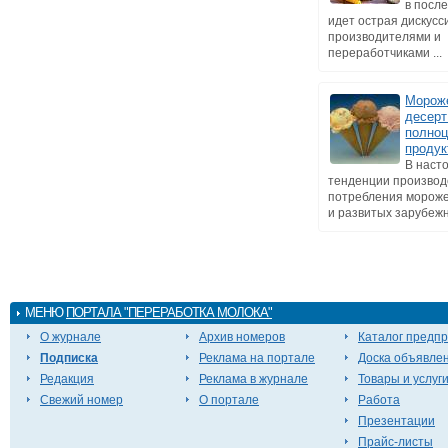
в посл
идет острая дискусс
производителями и
переработчиками ...
Мороже
десерт
полно
продук
В наст
тенденции производ
потребления мороже
и развитых зарубежны
МЕНЮ
ПОРТАЛА "ПЕРЕРАБОТКА МОЛОКА"
О журнале
Архив номеров
Каталог предп
Подписка
Реклама на портале
Доска объявле
Редакция
Реклама в журнале
Товары и услуг
Свежий номер
О портале
Работа
Презентации
Прайс-листы