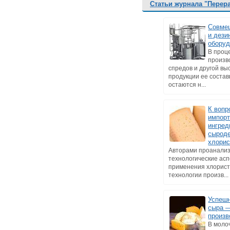
Статьи журнала "Перер
Совме
и дези
оборуд
В проц
произв
спредов и другой в
продукции ее состав
остаются н...
К вопр
импор
ингред
сырод
хлорис
Авторами проанали
технологические ас
применения хлорист
технологии произв...
Успеш
сыра 
произв
В моло