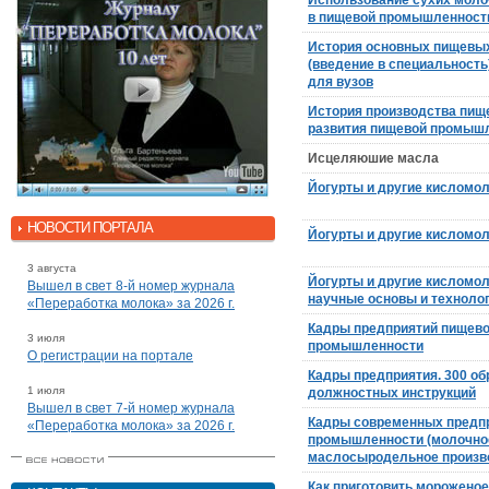
Использование сухих моло
в пищевой промышленности
История основных пищевых
(введение в специальность
для вузов
История производства пищ
развития пищевой промыш
Исцеляюшие масла
Йогурты и другие кисломо
НОВОСТИ ПОРТАЛА
Йогурты и другие кисломо
3 августа
Йогурты и другие кисломо
Вышел в свет 8-й номер журнала
научные основы и техноло
«Переработка молока» за 2026 г.
Кадры предприятий пищев
3 июля
промышленности
О регистрации на портале
Кадры предприятия. 300 об
1 июля
должностных инструкций
Вышел в свет 7-й номер журнала
Кадры современных предп
«Переработка молока» за 2026 г.
промышленности (молочно
маслосыродельное произв
Как приготовить морожено