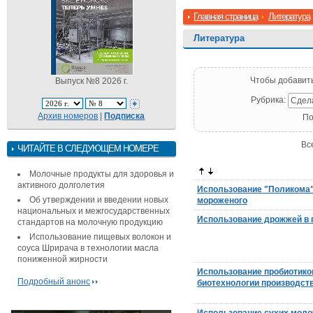
Главная страница
Литература
Литература
Чтобы добавит
Выпуск №8 2026 г.
Рубрика:
Сдел
Архив номеров
|
Подписка
По
Вс
ЧИТАЙТЕ В СЛЕДУЮЩЕМ НОМЕРЕ
Молочные продукты для здоровья и
активного долголетия
Использование "Поликома"
Об утверждении и введении новых
мороженого
национальных и межгосударственных
Использование дрожжей в
стандартов на молочную продукцию
Использование пищевых волокон и
соуса Шрирача в технологии масла
пониженной жирности
Использование пробиотиков
Подробный анонс
биотехнологии производст