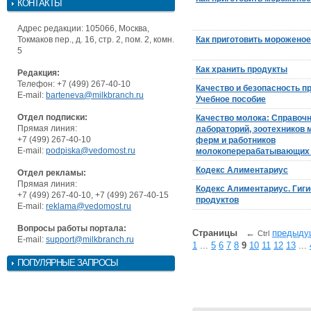
КОНТАКТЫ
Адрес редакции: 105066, Москва,
Токмаков пер., д. 16, стр. 2, пом. 2, комн.
Как приготовить морожено
5
Как хранить продукты
Редакция:
Телефон: +7 (499) 267-40-10
Качество и безопасность п
E-mail:
barteneva@milkbranch.ru
Учебное пособие
Отдел подписки:
Качество молока: Справочн
Прямая линия:
лабораторий, зоотехников
+7 (499) 267-40-10
ферм и работников
E-mail:
podpiska@vedomost.ru
молокоперерабатывающих 
Кодекс Алиментариус
Отдел рекламы:
Прямая линия:
Кодекс Алиментариус. Гиг
+7 (499) 267-40-10, +7 (499) 267-40-15
продуктов
E-mail:
reklama@vedomost.ru
Вопросы работы портала:
Страницы
←
предыду
Ctrl
E-mail:
support@milkbranch.ru
1
...
5
6
7
8
9
10
11
12
13
...
ПОПУЛЯРНЫЕ ЗАПРОСЫ