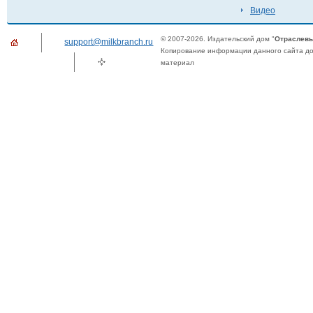
Видео
© 2007-2026. Издательский дом "
Отраслевы
support@milkbranch.ru
Копирование информации данного сайта доп
материал