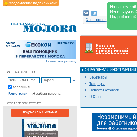
Уведомление подписчикам!
На нашем сайт
Используя сай
Подробнее об
Электронная версия журнал
Каталог
предприятий
Разместить рекламу
ОТРАСЛЕВАЯ ИНФОРМАЦИЯ
Вебинары
Тендеры
запомнить
Новости отрасли
Регистрация
|
Я забыл пароль
ГОСТы
ПОДПИСКА НА ЖУРНАЛ