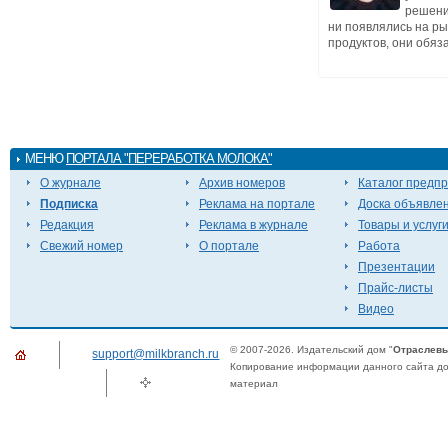
решени
ни появлялись на р
продуктов, они обязат
МЕНЮ
ПОРТАЛА "ПЕРЕРАБОТКА МОЛОКА"
О журнале
Архив номеров
Каталог предп
Подписка
Реклама на портале
Доска объявле
Редакция
Реклама в журнале
Товары и услуг
Свежий номер
О портале
Работа
Презентации
Прайс-листы
Видео
© 2007-2026. Издательский дом "
Отраслевы
support@milkbranch.ru
Копирование информации данного сайта доп
материал