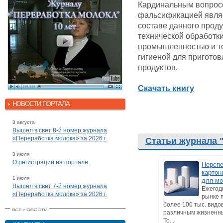
Кардинальным вопрос
фальсификацией явля
составе данного проду
технической обработки
промышленностью и то
гигиеной для приготов
продуктов.
Скачать книгу
НОВОСТИ ПОРТАЛА
3 августа
Вышел в свет 8-й номер журнала
«Переработка молока» за 2026 г.
Статьи журнала 
3 июля
О регистрации на портале
Персп
картон
1 июля
для м
Вышел в свет 7-й номер журнала
Ежегод
«Переработка молока» за 2026 г.
рынке 
более 100 тыс. видо
различным жизненн
То...