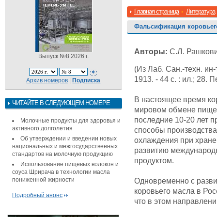
Главная страница
Литература
Фальсификация коровьег
Авторы:
С.Л. Рашков
Выпуск №8 2026 г.
(Из Лаб. Сан.-техн. ин-
1913. - 44 с. : ил.; 28.
Архив номеров
|
Подписка
В настоящее время ко
ЧИТАЙТЕ В СЛЕДУЮЩЕМ НОМЕРЕ
мировом обмене пищев
последние 10-20 лет 
Молочные продукты для здоровья и
активного долголетия
способы производства
Об утверждении и введении новых
охлаждения при хранен
национальных и межгосударственных
развитию международн
стандартов на молочную продукцию
продуктом.
Использование пищевых волокон и
соуса Шрирача в технологии масла
пониженной жирности
Одновременно с разв
коровьего масла в Ро
Подробный анонс
что в этом направлен