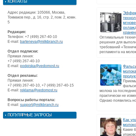
КОНТАКТЫ
Адрес редакции: 105066, Москва,
Эффек
Токмаков пер., д. 16, стр. 2, пом. 2, комн.
технол
5
мгнове
охлажд
Редакция:
хранен
Телефон: +7 (499) 267-40-10
Оптимальные техни
E-mail:
barteneva@milkbranch.ru
решения для выпол
требований «Технич
Отдел подписки:
регламента на молоко
Прямая линия:
+7 (499) 267-40-10
E-mail:
podpiska@vedomost.ru
Фальс
молока
Отдел рекламы:
продук
Прямая линия:
Прием
+7 (499) 267-40-10, +7 (499) 267-40-15
фальс
E-mail:
reklama@vedomost.ru
молока за последние
практически не изме
Вопросы работы портала:
Однако появились но
E-mail:
support@milkbranch.ru
ПОПУЛЯРНЫЕ ЗАПРОСЫ
Как уп
молоко
Какие 
упаков