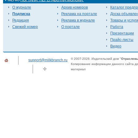
О журнале
Архив номеров
Каталог предп
Подписка
Реклама на портале
Доска объявле
Редакция
Реклама в журнале
Товары и услуг
Свежий номер
О портале
Работа
Презентации
Прайс-листы
Видео
© 2007-2026. Издательский дом "
Отраслевы
support@milkbranch.ru
Копирование информации данного сайта доп
материал