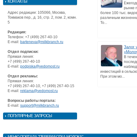
КОНТАКТЫ
Ежегод
рынке 
Адрес редакции: 105066, Москва,
более 100 тыс. видо
Токмаков пер., д. 16, стр. 2, пом. 2, комн.
различным жизненн
5
То...
Редакция:
Телефон: +7 (499) 267-40-10
E-mail:
barteneva@milkbranch.ru
Залог 
Отдел подписки:
«Моло
Прямая линия:
В тече
+7 (499) 267-40-10
послед
E-mail:
podpiska@vedomost.ru
наблюд
инвестиций в сельск
Отдел рекламы:
При этом мо...
Прямая линия:
+7 (499) 267-40-10, +7 (499) 267-40-15
E-mail:
reklama@vedomost.ru
Вопросы работы портала:
E-mail:
support@milkbranch.ru
ПОПУЛЯРНЫЕ ЗАПРОСЫ
МЕНЮ
ПОРТАЛА "ПЕРЕРАБОТКА МОЛОКА"