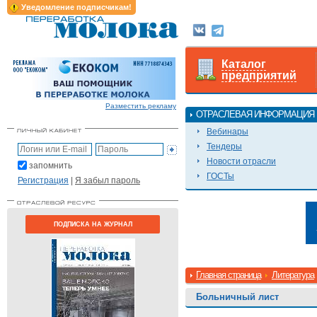
Уведомление подписчикам!
Каталог
предприятий
Разместить рекламу
ОТРАСЛЕВАЯ ИНФОРМАЦИЯ
Вебинары
Тендеры
Новости отрасли
запомнить
ГОСТы
Регистрация
|
Я забыл пароль
ПОДПИСКА НА ЖУРНАЛ
Главная страница
Литература
Больничный лист