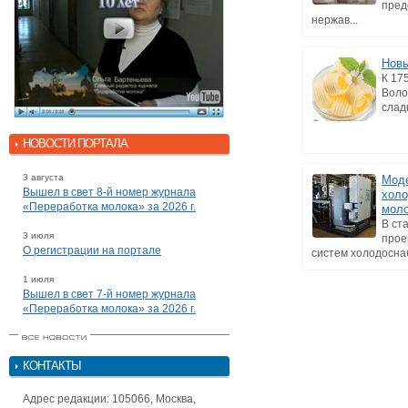
пред
нержав...
Новы
К 17
Воло
слад
НОВОСТИ ПОРТАЛА
3 августа
Моде
Вышел в свет 8-й номер журнала
холо
«Переработка молока» за 2026 г.
моло
В ст
3 июля
прое
О регистрации на портале
систем холодоснаб
1 июля
Вышел в свет 7-й номер журнала
«Переработка молока» за 2026 г.
КОНТАКТЫ
Адрес редакции: 105066, Москва,