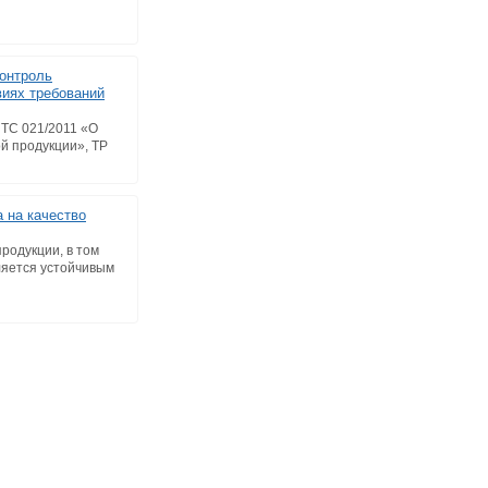
онтроль
виях требований
 ТС 021/2011 «О
й продукции», ТР
 на качество
родукции, в том
вляется устойчивым