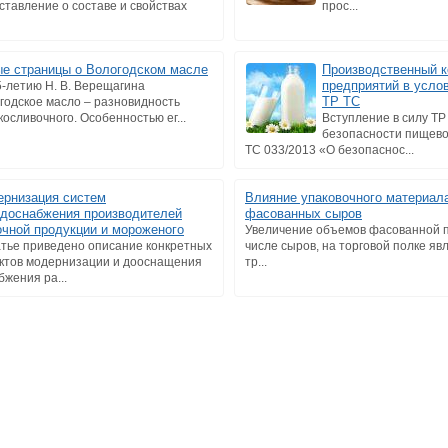
ставление о составе и свойствах
прос...
е страницы о Вологодском масле
Производственный к
предприятий в усло
5-летию Н. В. Верещагина
ТР ТС
годское масло – разновидность
косливочного. Особенностью ег...
Вступление в силу ТР
безопасности пищево
ТС 033/2013 «О безопаснос...
рнизация систем
Влияние упаковочного материала
доснабжения производителей
фасованных сыров
чной продукции и мороженого
Увеличение объемов фасованной п
атье приведено описание конкретных
числе сыров, на торговой полке я
ктов модернизации и дооснащения
тр...
жения ра...