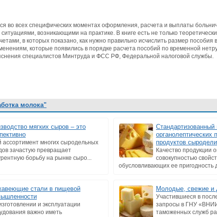
ся во всех специфических моментах оформления, расчета и выплаты больнич
итуациями, возникающими на практике. В книге есть не только теоретическ
четами, в которых показано, как нужно правильно исчислить размер пособия 
енениям, которые появились в порядке расчета пособий по временной нетру
ъяснения специалистов Минтруда и ФСС РФ, Федеральной налоговой службы.
аботка молока"
зводство мягких сыров – это
Стандартизованный 
пективно
органолептических 
продуктов сыродели
й ассортимент многих сыродельных
дов зачастую превращает
Качество продукции 
урентную борьбу на рынке сыро...
совокупностью свойст
обусловливающих ее пригодность д
авеющие стали в пищевой
Молодые, свежие и
мышленности
Участившиеся в посл
изготовлении и эксплуатации
запросы в ГНУ «ВНИ
удования важно иметь
таможенных служб ра