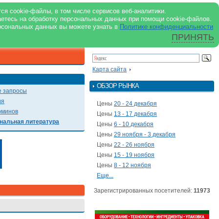
support@milkbranch.ru
ENG
ся cookie-файлы, в том числе сервисов веб-аналитики.
аетесь на обработку персональных данных при помощи cookie-файлов.
Архив номеров
Реклама на портале
Реклама в журнале
О портале
рсональных данных вы можете узнать в
Политике конфиденциальности
ПРИНЯТЬ
ПОИСК ПО ПОРТАЛУ
Презентации
Карта сайта
ОБЗОР РЫНКА
 запросы
ия
Цены
20 - 24 декабря
рминов
Цены
13 - 17 декабря
нальная литература
Цены
6 - 10 декабря
Цены
29 ноября - 3 декабря
Цены
22 - 26 ноября
Цены
15 - 19 ноября
Цены
8 - 12 ноября
Еще...
Зарегистрированных посетителей:
11973