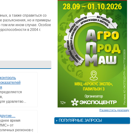
ных, а также справиться со
ие разъяснения, но и примеры
в том или ином случае. Особое
доспособности в 2004 г.
контроль
показателей
я
определяется
в,
ля удовлетво...
Разместить рекламу
 другие…
ПОПУЛЯРНЫЕ ЗАПРОСЫ
еднее время
ИМС» от
зличных регионов с