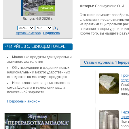
Авторы:
Соснаускене О. И.
Эта книга поможет разобрать
Выпуск №8 2026 г.
сложными и неоднозначными с
из практики с цифровыми рас
внимание авторы уделили изм
Архив номеров
|
Подписка
Кроме того, вы найдете раз
ЧИТАЙТЕ В СЛЕДУЮЩЕМ НОМЕРЕ
Молочные продукты для здоровья и
активного долголетия
Статьи журнала "Перер
Об утверждении и введении новых
национальных и межгосударственных
Прои
стандартов на молочную продукцию
перс
Использование пищевых волокон и
Узки
соуса Шрирача в технологии масла
заво
пониженной жирности
конк
Подробный анонс
Нерж
про
При 
обор