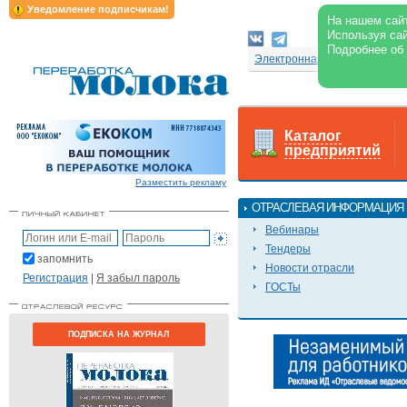
Уведомление подписчикам!
На нашем сайт
Используя сай
Подробнее об
Электронная версия журнал
Каталог
предприятий
Разместить рекламу
ОТРАСЛЕВАЯ ИНФОРМАЦИЯ
Вебинары
Тендеры
запомнить
Новости отрасли
Регистрация
|
Я забыл пароль
ГОСТы
ПОДПИСКА НА ЖУРНАЛ