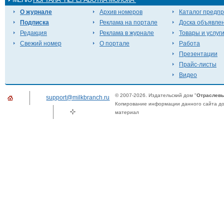
О журнале
Архив номеров
Каталог предп
Подписка
Реклама на портале
Доска объявле
Редакция
Реклама в журнале
Товары и услуг
Свежий номер
О портале
Работа
Презентации
Прайс-листы
Видео
© 2007-2026. Издательский дом "
Отраслевы
support@milkbranch.ru
Копирование информации данного сайта доп
материал