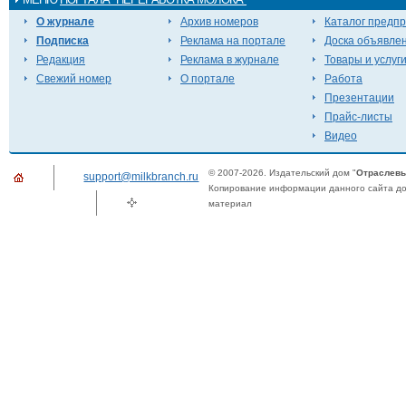
О журнале
Архив номеров
Каталог предп
Подписка
Реклама на портале
Доска объявле
Редакция
Реклама в журнале
Товары и услуг
Свежий номер
О портале
Работа
Презентации
Прайс-листы
Видео
© 2007-2026. Издательский дом "
Отраслевы
support@milkbranch.ru
Копирование информации данного сайта доп
материал