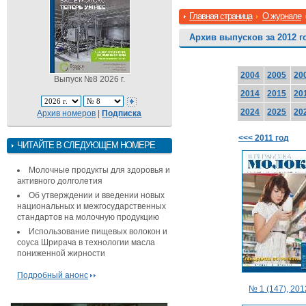
Главная страница
О журнале
Архив выпусков за 2012 г
2004
2005
20
Выпуск №8 2026 г.
2014
2015
20
2024
2025
20
Архив номеров
|
Подписка
<<< 2011 год
ЧИТАЙТЕ В СЛЕДУЮЩЕМ НОМЕРЕ
Молочные продукты для здоровья и
активного долголетия
Об утверждении и введении новых
национальных и межгосударственных
стандартов на молочную продукцию
Использование пищевых волокон и
соуса Шрирача в технологии масла
пониженной жирности
Подробный анонс
№ 1 (147), 2012