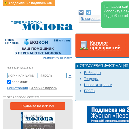
Уведомление подписчикам!
На нашем сайт
Используя сай
Подробнее об
Электронная версия журнал
Каталог
предприятий
Разместить рекламу
ОТРАСЛЕВАЯ ИНФОРМАЦИЯ
Вебинары
Тендеры
запомнить
Новости отрасли
Регистрация
|
Я забыл пароль
ГОСТы
ПОДПИСКА НА ЖУРНАЛ