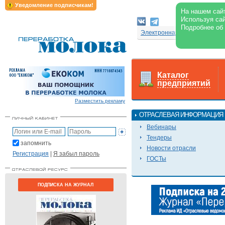
Уведомление подписчикам!
На нашем сайт
Используя сай
Подробнее об
Электронная версия журнал
Каталог
предприятий
Разместить рекламу
ОТРАСЛЕВАЯ ИНФОРМАЦИЯ
Вебинары
Тендеры
запомнить
Новости отрасли
Регистрация
|
Я забыл пароль
ГОСТы
ПОДПИСКА НА ЖУРНАЛ