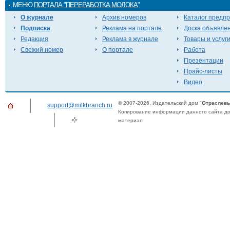
МЕНЮ
ПОРТАЛА "ПЕРЕРАБОТКА МОЛОКА"
О журнале
Архив номеров
Каталог предп
Подписка
Реклама на портале
Доска объявле
Редакция
Реклама в журнале
Товары и услуг
Свежий номер
О портале
Работа
Презентации
Прайс-листы
Видео
© 2007-2026. Издательский дом "
Отраслевы
support@milkbranch.ru
Копирование информации данного сайта доп
материал