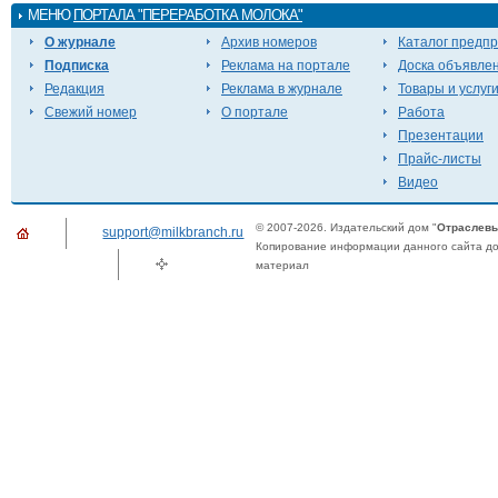
МЕНЮ
ПОРТАЛА "ПЕРЕРАБОТКА МОЛОКА"
О журнале
Архив номеров
Каталог предп
Подписка
Реклама на портале
Доска объявле
Редакция
Реклама в журнале
Товары и услуг
Свежий номер
О портале
Работа
Презентации
Прайс-листы
Видео
© 2007-2026. Издательский дом "
Отраслевы
support@milkbranch.ru
Копирование информации данного сайта доп
материал