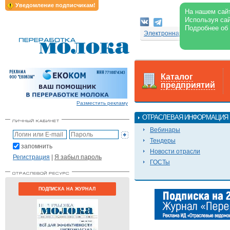
Уведомление подписчикам!
На нашем сайт
Используя сай
Подробнее об
Электронная версия журнал
Каталог
предприятий
Разместить рекламу
ОТРАСЛЕВАЯ ИНФОРМАЦИЯ
Вебинары
Тендеры
запомнить
Новости отрасли
Регистрация
|
Я забыл пароль
ГОСТы
ПОДПИСКА НА ЖУРНАЛ