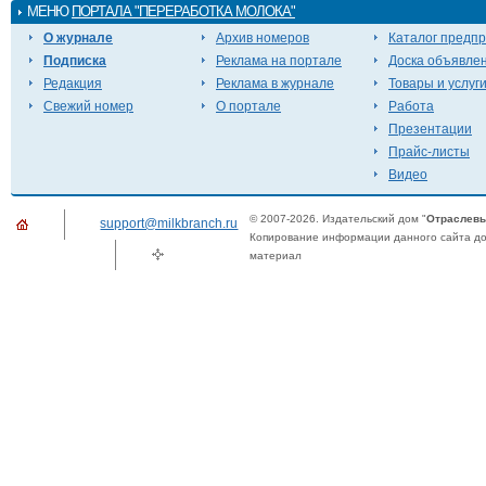
МЕНЮ
ПОРТАЛА "ПЕРЕРАБОТКА МОЛОКА"
О журнале
Архив номеров
Каталог предп
Подписка
Реклама на портале
Доска объявле
Редакция
Реклама в журнале
Товары и услуг
Свежий номер
О портале
Работа
Презентации
Прайс-листы
Видео
© 2007-2026. Издательский дом "
Отраслевы
support@milkbranch.ru
Копирование информации данного сайта доп
материал