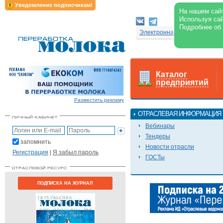
Уведомление подписчикам!
На нашем сайт
Используя сай
Подробнее об
Электронная версия журнал
Каталог
предприятий
Разместить рекламу
ОТРАСЛЕВАЯ ИНФОРМАЦИЯ
Вебинары
Тендеры
запомнить
Новости отрасли
Регистрация
|
Я забыл пароль
ГОСТы
ПОДПИСКА НА ЖУРНАЛ