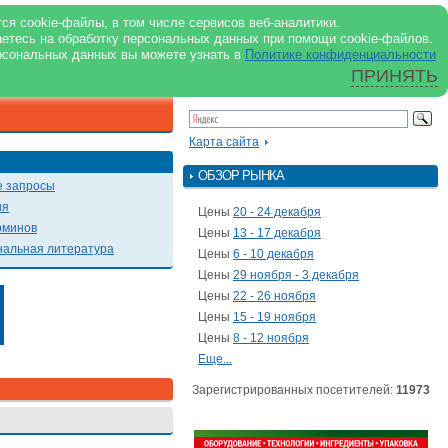
support@milkbranch.ru
ENG
ся cookie-файлы, в том числе сервисов веб-аналитики.
аетесь на обработку персональных данных при помощи cookie-файлов.
Архив номеров
Реклама на портале
Реклама в журнале
О портале
рсональных данных вы можете узнать в
Политике конфиденциальности
ПРИНЯТЬ
ПОИСК ПО ПОРТАЛУ
Презентации
Карта сайта
ОБЗОР РЫНКА
 запросы
ия
Цены
20 - 24 декабря
рминов
Цены
13 - 17 декабря
альная литература
Цены
6 - 10 декабря
Цены
29 ноября - 3 декабря
Цены
22 - 26 ноября
Цены
15 - 19 ноября
Цены
8 - 12 ноября
Еще...
Зарегистрированных посетителей:
11973