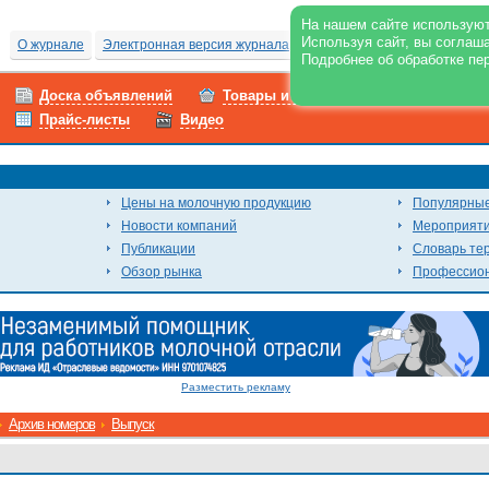
На нашем сайте используют
Используя сайт, вы соглаш
О журнале
Электронная версия журнала
Подписка
Свежий номер
Подробнее об обработке пе
Доска объявлений
Товары и услуги
Работа
Прайс-листы
Видео
Цены на молочную продукцию
Популярные
Новости компаний
Мероприят
Публикации
Словарь те
Обзор рынка
Профессион
Разместить рекламу
Архив номеров
Выпуск