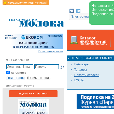
Уведомление подписчикам!
На нашем сайт
Используя сай
Подробнее об
Электронная версия журнал
Каталог
предприятий
Разместить рекламу
ОТРАСЛЕВАЯ ИНФОРМАЦИЯ
Вебинары
Тендеры
запомнить
Новости отрасли
Регистрация
|
Я забыл пароль
ГОСТы
ПОДПИСКА НА ЖУРНАЛ