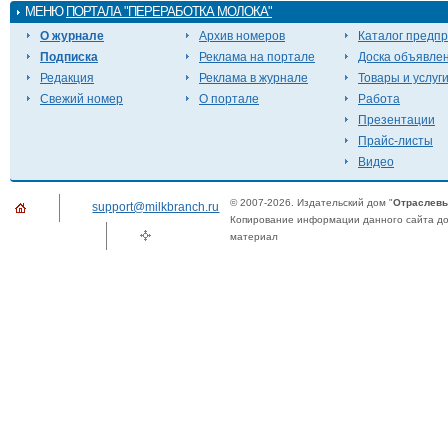
МЕНЮ
ПОРТАЛА "ПЕРЕРАБОТКА МОЛОКА"
О журнале
Архив номеров
Каталог предп
Подписка
Реклама на портале
Доска объявле
Редакция
Реклама в журнале
Товары и услуг
Свежий номер
О портале
Работа
Презентации
Прайс-листы
Видео
© 2007-2026. Издательский дом "
Отраслевы
support@milkbranch.ru
Копирование информации данного сайта доп
материал