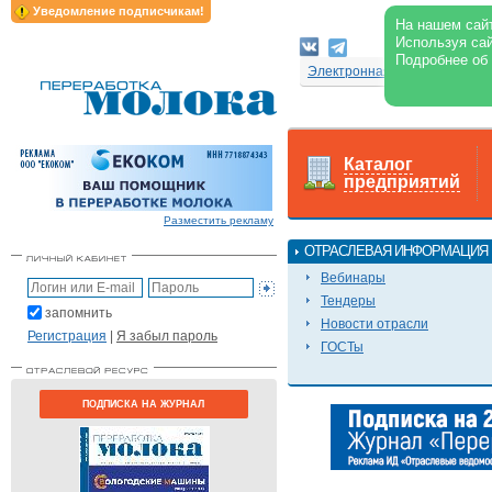
Уведомление подписчикам!
На нашем сайт
Используя сай
Подробнее об
Электронная версия журнал
Каталог
предприятий
Разместить рекламу
ОТРАСЛЕВАЯ ИНФОРМАЦИЯ
Вебинары
Тендеры
запомнить
Новости отрасли
Регистрация
|
Я забыл пароль
ГОСТы
ПОДПИСКА НА ЖУРНАЛ