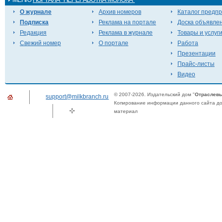
О журнале
Архив номеров
Каталог предп
Подписка
Реклама на портале
Доска объявле
Редакция
Реклама в журнале
Товары и услуг
Свежий номер
О портале
Работа
Презентации
Прайс-листы
Видео
© 2007-2026. Издательский дом "
Отраслевы
support@milkbranch.ru
Копирование информации данного сайта доп
материал