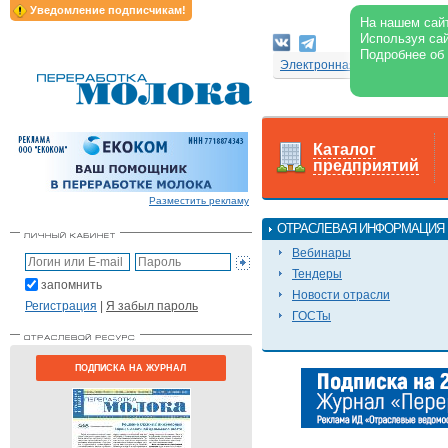
Уведомление подписчикам!
На нашем сайт
Используя сай
Подробнее об
Электронная версия журнал
Каталог
предприятий
Разместить рекламу
ОТРАСЛЕВАЯ ИНФОРМАЦИЯ
Вебинары
Тендеры
запомнить
Новости отрасли
Регистрация
|
Я забыл пароль
ГОСТы
ПОДПИСКА НА ЖУРНАЛ