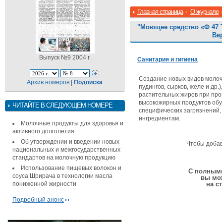
Главная страница
О журнале
"Моющее средство «Ф 47 
Ве
Выпуск №9 2004 г.
Санитария и гигиена
Создание новых видов молочн
Архив номеров
|
Подписка
пудингов, сырков, желе и др.
растительных жиров при про
высокожирных продуктов об
ЧИТАЙТЕ В СЛЕДУЮЩЕМ НОМЕРЕ
специфических загрязнений
ингредиентам.
Молочные продукты для здоровья и
активного долголетия
Об утверждении и введении новых
Чтобы доба
национальных и межгосударственных
стандартов на молочную продукцию
Использование пищевых волокон и
С полными
соуса Шрирача в технологии масла
вы мо
пониженной жирности
на с
Подробный анонс