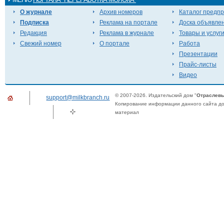
О журнале
Архив номеров
Каталог предп
Подписка
Реклама на портале
Доска объявле
Редакция
Реклама в журнале
Товары и услуг
Свежий номер
О портале
Работа
Презентации
Прайс-листы
Видео
© 2007-2026. Издательский дом "
Отраслевы
support@milkbranch.ru
Копирование информации данного сайта доп
материал