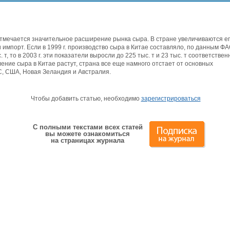
отмечается значительное расширение рынка сыра. В стране увеличиваются е
 импорт. Если в 1999 г. производство сыра в Китае составляло, по данным ФА
. т, то в 2003 г. эти показатели выросли до 225 тыс. т и 23 тыс. т соответствен
ение сыра в Китае растут, страна все еще намного отстает от основных
С, США, Новая Зеландия и Австралия.
Чтобы добавить статью, необходимо
зарегистрироваться
С полными текстами всех статей
вы можете ознакомиться
на страницах журнала