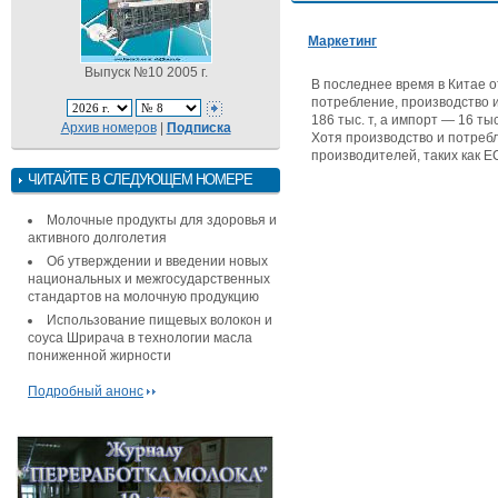
Маркетинг
Выпуск №10 2005 г.
В последнее время в Китае 
потребление, производство и
186 тыс. т, а импорт — 16 тыс
Архив номеров
|
Подписка
Хотя производство и потребл
производителей, таких как Е
ЧИТАЙТЕ В СЛЕДУЮЩЕМ НОМЕРЕ
Молочные продукты для здоровья и
активного долголетия
Об утверждении и введении новых
национальных и межгосударственных
стандартов на молочную продукцию
Использование пищевых волокон и
соуса Шрирача в технологии масла
пониженной жирности
Подробный анонс