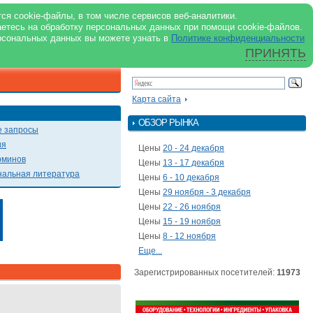
support@milkbranch.ru
ENG
ся cookie-файлы, в том числе сервисов веб-аналитики.
аетесь на обработку персональных данных при помощи cookie-файлов.
Архив номеров
Реклама на портале
Реклама в журнале
О портале
рсональных данных вы можете узнать в
Политике конфиденциальности
ПРИНЯТЬ
ПОИСК ПО ПОРТАЛУ
Презентации
Карта сайта
ОБЗОР РЫНКА
 запросы
ия
Цены
20 - 24 декабря
рминов
Цены
13 - 17 декабря
альная литература
Цены
6 - 10 декабря
Цены
29 ноября - 3 декабря
Цены
22 - 26 ноября
Цены
15 - 19 ноября
Цены
8 - 12 ноября
Еще...
Зарегистрированных посетителей:
11973