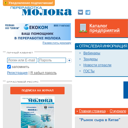
Уведомление подписчикам!
Каталог
предприятий
Разместить рекламу
ОТРАСЛЕВАЯ ИНФОРМАЦИЯ
Вебинары
Тендеры
Новости отрасли
запомнить
ГОСТы
Регистрация
|
Я забыл пароль
ПОДПИСКА НА ЖУРНАЛ
Главная страница
О журнале
"Рынок сыра в Китае"