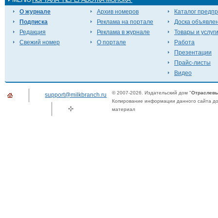
О журнале
Архив номеров
Каталог предп
Подписка
Реклама на портале
Доска объявле
Редакция
Реклама в журнале
Товары и услуг
Свежий номер
О портале
Работа
Презентации
Прайс-листы
Видео
© 2007-2026. Издательский дом "
Отраслевы
support@milkbranch.ru
Копирование информации данного сайта доп
материал