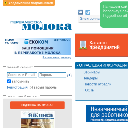
Уведомление подписчикам!
На нашем сайт
Используя сай
Подробнее об
Электронная версия журнал
Каталог
предприятий
Разместить рекламу
ОТРАСЛЕВАЯ ИНФОРМАЦИЯ
Вебинары
Тендеры
запомнить
Новости отрасли
Регистрация
|
Я забыл пароль
ГОСТы
ПОДПИСКА НА ЖУРНАЛ