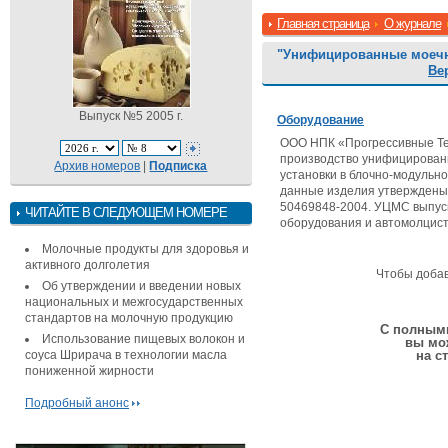
Главная страница
О журнале
"Унифицированные моечн
Ве
Выпуск №5 2005 г.
Оборудование
ООО НПК «Прогрессивные Те
производство унифицирова
Архив номеров
|
Подписка
установки в блочно-модульн
данные изделия утверждены 
50469848-2004. УЦМС выпуск
ЧИТАЙТЕ В СЛЕДУЮЩЕМ НОМЕРЕ
оборудования и автомолцист
Молочные продукты для здоровья и
активного долголетия
Чтобы доба
Об утверждении и введении новых
национальных и межгосударственных
стандартов на молочную продукцию
С полными
Использование пищевых волокон и
вы мо
соуса Шрирача в технологии масла
на с
пониженной жирности
Подробный анонс