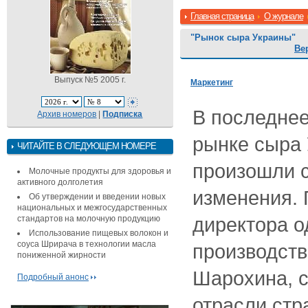
Главная страница
О журнале
"Рынок сыра Украины"
Ве
Выпуск №5 2005 г.
Маркетинг
В последнее
Архив номеров
|
Подписка
рынке сыра
ЧИТАЙТЕ В СЛЕДУЮЩЕМ НОМЕРЕ
произошли 
Молочные продукты для здоровья и
активного долголетия
изменения.
Об утверждении и введении новых
национальных и межгосударственных
директора о
стандартов на молочную продукцию
Использование пищевых волокон и
соуса Шрирача в технологии масла
производств
пониженной жирности
Шарохина, с
Подробный анонс
отрасли стр