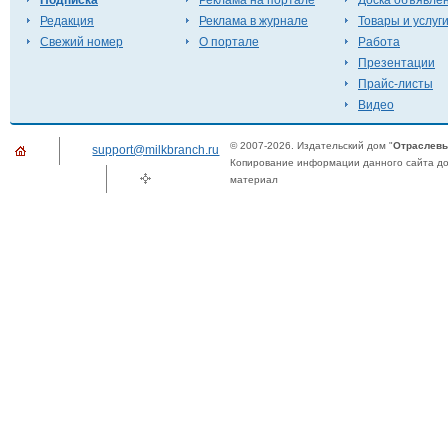
Подписка
Реклама на портале
Доска объявле
Редакция
Реклама в журнале
Товары и услуг
Свежий номер
О портале
Работа
Презентации
Прайс-листы
Видео
© 2007-2026. Издательский дом "
Отраслевы
support@milkbranch.ru
Копирование информации данного сайта доп
материал