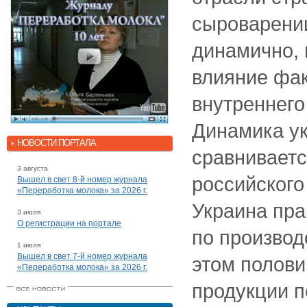
сыроварении
динамично, 
влияние фак
внутреннего
Динамика ук
НОВОСТИ ПОРТАЛА
сравниваетс
3 августа
российского 
Вышел в свет 8-й номер журнала
«Переработка молока» за 2026 г.
Украина пра
3 июля
О регистрации на портале
по производ
1 июля
Вышел в свет 7-й номер журнала
этом полов
«Переработка молока» за 2026 г.
продукции п