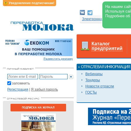
Уведомление подписчикам!
На нашем сайт
Используя сай
Подробнее об
Электронная версия журнал
Каталог
предприятий
Разместить рекламу
ОТРАСЛЕВАЯ ИНФОРМАЦИЯ
Вебинары
Тендеры
запомнить
Новости отрасли
Регистрация
|
Я забыл пароль
ГОСТы
ПОДПИСКА НА ЖУРНАЛ