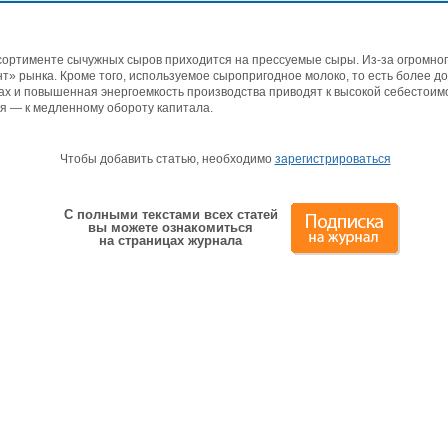
ссортименте сычужных сыров приходится на прессуемые сыры. Из-за огромно
» рынка. Кроме того, используемое сыропригодное молоко, то есть более дор
рах и повышенная энергоемкость производства приводят к высокой себестоим
я — к медленному обороту капитала.
Чтобы добавить статью, необходимо
зарегистрироваться
С полными текстами всех статей
вы можете ознакомиться
на страницах журнала