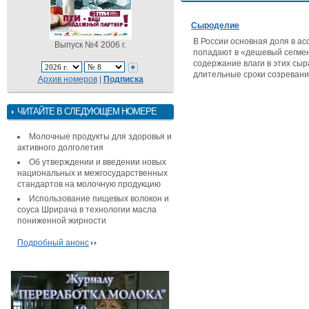
Сыроделие
В России основная доля в а
Выпуск №4 2006 г.
попадают в «дешевый сегмент
содержание влаги в этих сы
длительные сроки созревани
Архив номеров
|
Подписка
ЧИТАЙТЕ В СЛЕДУЮЩЕМ НОМЕРЕ
Молочные продукты для здоровья и
активного долголетия
Об утверждении и введении новых
национальных и межгосударственных
стандартов на молочную продукцию
Использование пищевых волокон и
соуса Шрирача в технологии масла
пониженной жирности
Подробный анонс