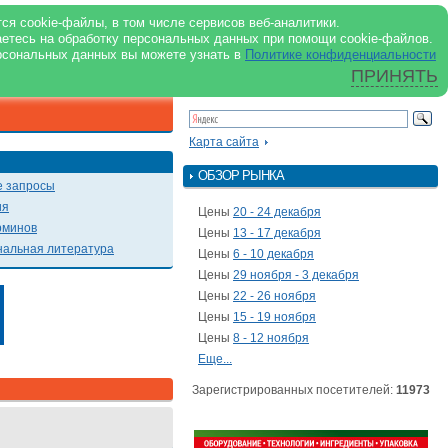
support@milkbranch.ru
ENG
ся cookie-файлы, в том числе сервисов веб-аналитики.
аетесь на обработку персональных данных при помощи cookie-файлов.
Архив номеров
Реклама на портале
Реклама в журнале
О портале
рсональных данных вы можете узнать в
Политике конфиденциальности
ПРИНЯТЬ
ПОИСК ПО ПОРТАЛУ
Презентации
Карта сайта
ОБЗОР РЫНКА
 запросы
ия
Цены
20 - 24 декабря
рминов
Цены
13 - 17 декабря
альная литература
Цены
6 - 10 декабря
Цены
29 ноября - 3 декабря
Цены
22 - 26 ноября
Цены
15 - 19 ноября
Цены
8 - 12 ноября
Еще...
Зарегистрированных посетителей:
11973