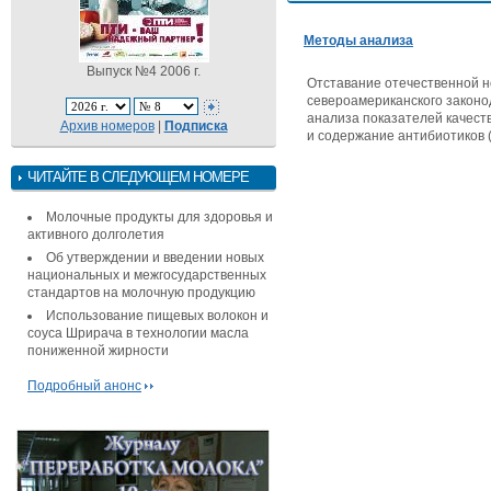
Методы анализа
Выпуск №4 2006 г.
Отставание отечественной н
североамериканского законо
анализа показателей качеств
Архив номеров
|
Подписка
и содержание антибиотиков (
ЧИТАЙТЕ В СЛЕДУЮЩЕМ НОМЕРЕ
Молочные продукты для здоровья и
активного долголетия
Об утверждении и введении новых
национальных и межгосударственных
стандартов на молочную продукцию
Использование пищевых волокон и
соуса Шрирача в технологии масла
пониженной жирности
Подробный анонс