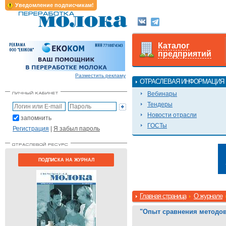
Уведомление подписчикам!
Каталог
предприятий
Разместить рекламу
ОТРАСЛЕВАЯ ИНФОРМАЦИЯ
Вебинары
Тендеры
Новости отрасли
запомнить
ГОСТы
Регистрация
|
Я забыл пароль
ПОДПИСКА НА ЖУРНАЛ
Главная страница
О журнале
"Опыт сравнения методов