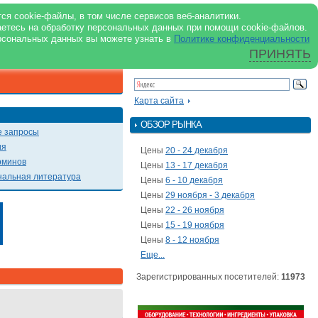
support@milkbranch.ru
ENG
ся cookie-файлы, в том числе сервисов веб-аналитики.
аетесь на обработку персональных данных при помощи cookie-файлов.
Архив номеров
Реклама на портале
Реклама в журнале
О портале
рсональных данных вы можете узнать в
Политике конфиденциальности
ПРИНЯТЬ
ПОИСК ПО ПОРТАЛУ
Презентации
Карта сайта
ОБЗОР РЫНКА
 запросы
ия
Цены
20 - 24 декабря
рминов
Цены
13 - 17 декабря
альная литература
Цены
6 - 10 декабря
Цены
29 ноября - 3 декабря
Цены
22 - 26 ноября
Цены
15 - 19 ноября
Цены
8 - 12 ноября
Еще...
Зарегистрированных посетителей:
11973