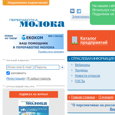
Уведомление подписчикам!
На нашем сайт
Используя сай
Подробнее об
Электронная версия журнал
Каталог
предприятий
Разместить рекламу
ОТРАСЛЕВАЯ ИНФОРМАЦИЯ
Вебинары
Тендеры
запомнить
Новости отрасли
Регистрация
|
Я забыл пароль
ГОСТы
ПОДПИСКА НА ЖУРНАЛ
Главная страница
О журнале
"О перспективах на росс
Ве