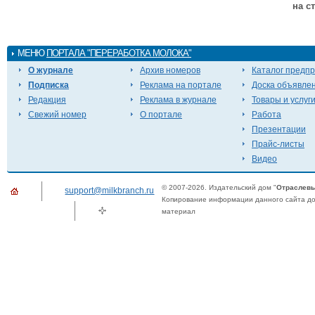
на с
МЕНЮ
ПОРТАЛА "ПЕРЕРАБОТКА МОЛОКА"
О журнале
Архив номеров
Каталог предп
Подписка
Реклама на портале
Доска объявле
Редакция
Реклама в журнале
Товары и услуг
Свежий номер
О портале
Работа
Презентации
Прайс-листы
Видео
© 2007-2026. Издательский дом "
Отраслевы
support@milkbranch.ru
Копирование информации данного сайта доп
материал