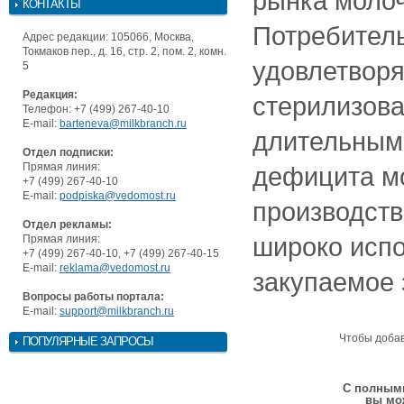
рынка молоч
КОНТАКТЫ
Потребитель
Адрес редакции: 105066, Москва,
Токмаков пер., д. 16, стр. 2, пом. 2, комн.
удовлетворя
5
Редакция:
стерилизова
Телефон: +7 (499) 267-40-10
E-mail:
barteneva@milkbranch.ru
длительным 
Отдел подписки:
Прямая линия:
дефицита м
+7 (499) 267-40-10
E-mail:
podpiska@vedomost.ru
производств
Отдел рекламы:
широко испо
Прямая линия:
+7 (499) 267-40-10, +7 (499) 267-40-15
E-mail:
reklama@vedomost.ru
закупаемое 
Вопросы работы портала:
E-mail:
support@milkbranch.ru
Чтобы доба
ПОПУЛЯРНЫЕ ЗАПРОСЫ
С полными
вы мо