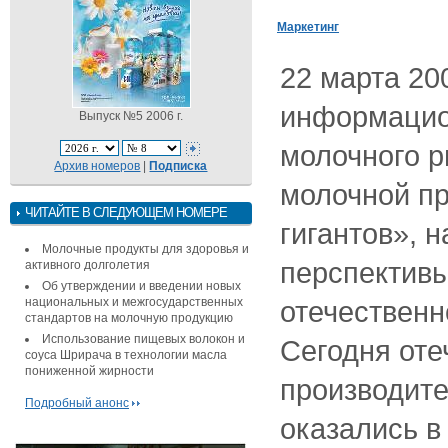
Маркетинг
22 марта 20
информацио
Выпуск №5 2006 г.
молочного р
Архив номеров
|
Подписка
молочной пр
ЧИТАЙТЕ В СЛЕДУЮЩЕМ НОМЕРЕ
гигантов», 
Молочные продукты для здоровья и
перспективы
активного долголетия
Об утверждении и введении новых
национальных и межгосударственных
отечественн
стандартов на молочную продукцию
Использование пищевых волокон и
Сегодня от
соуса Шрирача в технологии масла
пониженной жирности
производите
Подробный анонс
оказались в