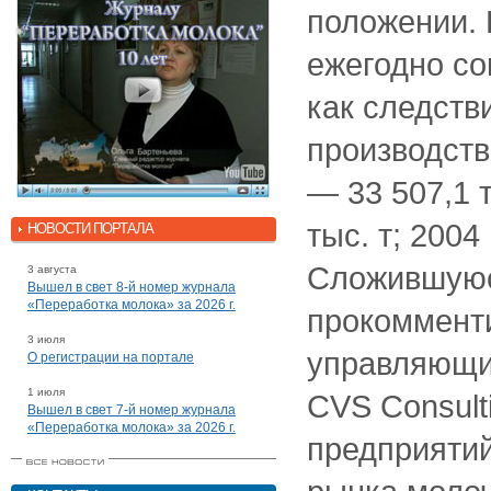
положении. 
ежегодно со
как следств
производств
— 33 507,1 т
тыс. т; 2004 
НОВОСТИ ПОРТАЛА
Сложившуюс
3 августа
Вышел в свет 8-й номер журнала
«Переработка молока» за 2026 г.
прокоммент
3 июля
управляющи
О регистрации на портале
1 июля
CVS Consult
Вышел в свет 7-й номер журнала
«Переработка молока» за 2026 г.
предприятий