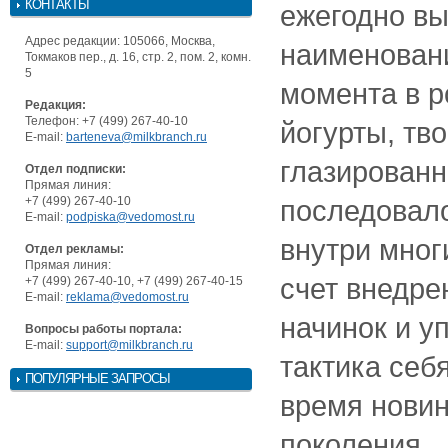
КОНТАКТЫ
ежегодно вы
Адрес редакции: 105066, Москва,
наименовани
Токмаков пер., д. 16, стр. 2, пом. 2, комн.
5
момента в р
Редакция:
Телефон: +7 (499) 267-40-10
йогурты, тв
E-mail:
barteneva@milkbranch.ru
глазированн
Отдел подписки:
Прямая линия:
+7 (499) 267-40-10
последовало
E-mail:
podpiska@vedomost.ru
внутри мног
Отдел рекламы:
Прямая линия:
счет внедре
+7 (499) 267-40-10, +7 (499) 267-40-15
E-mail:
reklama@vedomost.ru
начинок и уп
Вопросы работы портала:
E-mail:
support@milkbranch.ru
тактика себ
ПОПУЛЯРНЫЕ ЗАПРОСЫ
время нови
поколения.