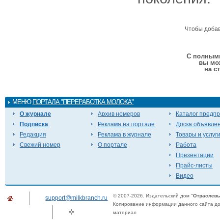
Чтобы доба
С полными
вы мо
на с
МЕНЮ
ПОРТАЛА "ПЕРЕРАБОТКА МОЛОКА"
О журнале
Архив номеров
Каталог предп
Подписка
Реклама на портале
Доска объявле
Редакция
Реклама в журнале
Товары и услуг
Свежий номер
О портале
Работа
Презентации
Прайс-листы
Видео
© 2007-2026. Издательский дом "
Отраслевы
support@milkbranch.ru
Копирование информации данного сайта доп
материал