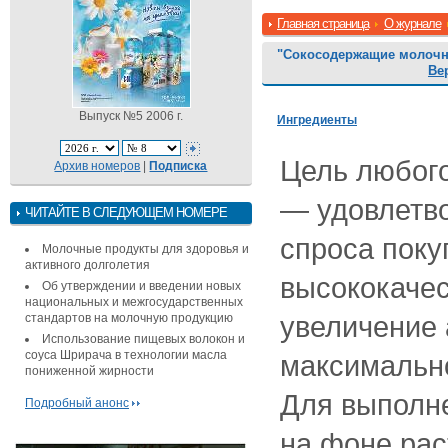
Главная страница
О журнале
"Сокосодержащие молочн
Ве
Выпуск №5 2006 г.
Ингредиенты
Цель любого
Архив номеров
|
Подписка
— удовлетв
ЧИТАЙТЕ В СЛЕДУЮЩЕМ НОМЕРЕ
спроса поку
Молочные продукты для здоровья и
активного долголетия
высококачес
Об утверждении и введении новых
национальных и межгосударственных
увеличение 
стандартов на молочную продукцию
Использование пищевых волокон и
соуса Шрирача в технологии масла
максимальн
пониженной жирности
Для выполн
Подробный анонс
на фоне рас