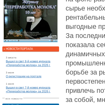
сырье необ
рентабельн
выгодные пр
За последни
показала се
НОВОСТИ ПОРТАЛА
динамичных
3 августа
промышленно
Вышел в свет 8-й номер журнала
«Переработка молока» за 2026 г.
борьбе за р
3 июля
О регистрации на портале
первостепен
1 июля
Вышел в свет 7-й номер журнала
привлечь по
«Переработка молока» за 2026 г.
за собой, м