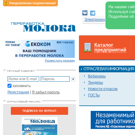
Уведомление подписчикам!
На нашем сайт
Используя сай
Подробнее об
Электронная версия журнал
Каталог
предприятий
Разместить рекламу
ОТРАСЛЕВАЯ ИНФОРМАЦИЯ
Вебинары
Тендеры
запомнить
Новости отрасли
Регистрация
|
Я забыл пароль
ГОСТы
ПОДПИСКА НА ЖУРНАЛ