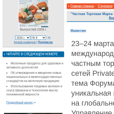
Главная страница
О журнале
"Частная Торговая Марка
Ве
Выпуск №6 2006 г.
Маркетинг
23–24 марта
Архив номеров
|
Подписка
международ
ЧИТАЙТЕ В СЛЕДУЮЩЕМ НОМЕРЕ
частным то
Молочные продукты для здоровья и
активного долголетия
сетей Privat
Об утверждении и введении новых
национальных и межгосударственных
тема Форума
стандартов на молочную продукцию
Использование пищевых волокон и
соуса Шрирача в технологии масла
уникальная 
пониженной жирности
на глобальн
Подробный анонс
Управление