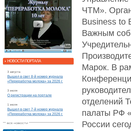
ЧТМ». Орга
Business to 
Важным соб
Учредитель
Производит
НОВОСТИ ПОРТАЛА
Марок. В р
3 августа
Конференци
Вышел в свет 8-й номер журнала
«Переработка молока» за 2026 г.
руководите
3 июля
О регистрации на портале
отделений 
1 июля
Вышел в свет 7-й номер журнала
палаты РФ 
«Переработка молока» за 2026 г.
России сего