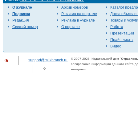
О журнале
Архив номеров
Каталог предп
Подписка
Реклама на портале
Доска объявле
Редакция
Реклама в журнале
Товары и услуг
Свежий номер
О портале
Работа
Презентации
Прайс-листы
Видео
© 2007-2026. Издательский дом "
Отраслевы
support@milkbranch.ru
Копирование информации данного сайта доп
материал