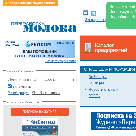
Уведомление подписчикам!
На нашем сайт
Используя сай
Подробнее об
Электронная версия журнал
Каталог
предприятий
Разместить рекламу
ОТРАСЛЕВАЯ ИНФОРМАЦИЯ
Вебинары
Тендеры
запомнить
Новости отрасли
Регистрация
|
Я забыл пароль
ГОСТы
ПОДПИСКА НА ЖУРНАЛ