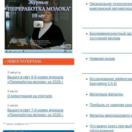
Организация технологиче
комплексной автоматиз
Биолюминесцентный экс
состояния молока
Новинки рынка
НОВОСТИ ПОРТАЛА
3 августа
Вышел в свет 8-й номер журнала
Исследование эффективн
«Переработка молока» за 2026 г.
бактофуге CA-D
3 июля
Молочные фильтры
О регистрации на портале
Прибыль от нарезки сыр
1 июля
Вышел в свет 7-й номер журнала
«Переработка молока» за 2026 г.
Фильтры многоразового 
Что важно знать при вы
оборудования