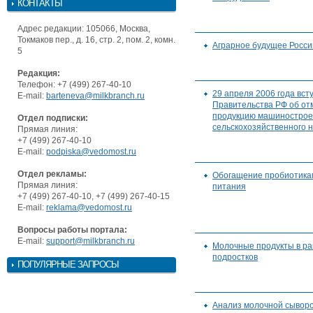
КОНТАКТЫ
Адрес редакции: 105066, Москва,
Токмаков пер., д. 16, стр. 2, пом. 2, комн.
Аграрное будущее Росси
5
Редакция:
Телефон: +7 (499) 267-40-10
29 апреля 2006 года вст
E-mail:
barteneva@milkbranch.ru
Правительства РФ об от
продукцию машиностроен
Отдел подписки:
сельскохозяйственного 
Прямая линия:
+7 (499) 267-40-10
E-mail:
podpiska@vedomost.ru
Отдел рекламы:
Обогащение пробиотикам
Прямая линия:
питания
+7 (499) 267-40-10, +7 (499) 267-40-15
E-mail:
reklama@vedomost.ru
Вопросы работы портала:
E-mail:
support@milkbranch.ru
Молочные продукты в ра
подростков
ПОПУЛЯРНЫЕ ЗАПРОСЫ
Анализ молочной сыворо