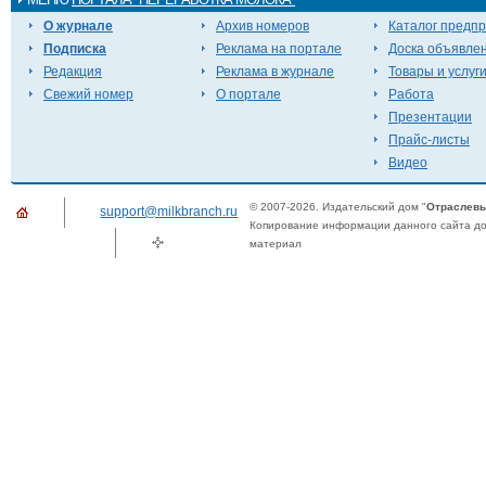
О журнале
Архив номеров
Каталог предп
Подписка
Реклама на портале
Доска объявле
Редакция
Реклама в журнале
Товары и услуг
Свежий номер
О портале
Работа
Презентации
Прайс-листы
Видео
© 2007-2026. Издательский дом "
Отраслевы
support@milkbranch.ru
Копирование информации данного сайта доп
материал