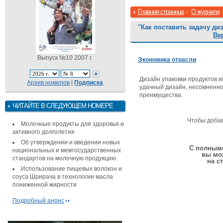
Главная страница
О журнале
"Как поставить задачу ди
Ве
Выпуск №10 2007 г.
Экономика отрасли
Дизайн упаковки продуктов и
Архив номеров
|
Подписка
удачный дизайн, несомненно
преимущества.
ЧИТАЙТЕ В СЛЕДУЮЩЕМ НОМЕРЕ
Чтобы доба
Молочные продукты для здоровья и
активного долголетия
Об утверждении и введении новых
С полными
национальных и межгосударственных
вы мо
стандартов на молочную продукцию
на с
Использование пищевых волокон и
соуса Шрирача в технологии масла
пониженной жирности
Подробный анонс