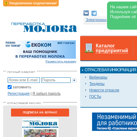
Уведомление подписчикам!
На нашем сайт
Используя сай
Подробнее об
Электронная версия журнал
Каталог
предприятий
Разместить рекламу
ОТРАСЛЕВАЯ ИНФОРМАЦИЯ
Вебинары
Тендеры
запомнить
Новости отрасли
Регистрация
|
Я забыл пароль
ГОСТы
ПОДПИСКА НА ЖУРНАЛ