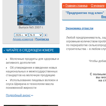
Главная страница
О журнале
"Предприятие под ключ"
Ве
Выпуск №5 2007 г.
Экономика отрасли
Любой предприниматель, зад
Архив номеров
|
Подписка
огромным количеством пробл
по переработке сельхозпрод
строительства – в любом сл
ЧИТАЙТЕ В СЛЕДУЮЩЕМ НОМЕРЕ
Молочные продукты для здоровья и
Чтобы доба
активного долголетия
Об утверждении и введении новых
национальных и межгосударственных
С полными
стандартов на молочную продукцию
вы мо
Использование пищевых волокон и
на с
соуса Шрирача в технологии масла
пониженной жирности
Подробный анонс