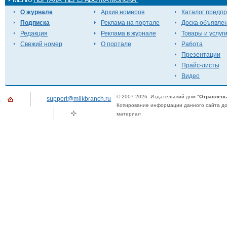
О журнале
Архив номеров
Каталог предп
Подписка
Реклама на портале
Доска объявле
Редакция
Реклама в журнале
Товары и услуг
Свежий номер
О портале
Работа
Презентации
Прайс-листы
Видео
© 2007-2026. Издательский дом "
Отраслевы
support@milkbranch.ru
Копирование информации данного сайта доп
материал