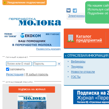
Уведомление подписчикам!
На нашем сайт
Используя сай
Подробнее об
Электронная версия журнал
Каталог
предприятий
Разместить рекламу
ОТРАСЛЕВАЯ ИНФОРМАЦИЯ
Вебинары
Тендеры
запомнить
Новости отрасли
Регистрация
|
Я забыл пароль
ГОСТы
ПОДПИСКА НА ЖУРНАЛ