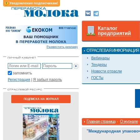
Уведомление подписчикам!
Каталог
предприятий
Разместить рекламу
ОТРАСЛЕВАЯ ИНФОРМАЦИЯ
Вебинары
Тендеры
Новости отрасли
запомнить
ГОСТы
Регистрация
|
Я забыл пароль
ПОДПИСКА НА ЖУРНАЛ
Главная страница
О журнале
"Международная упаковоч