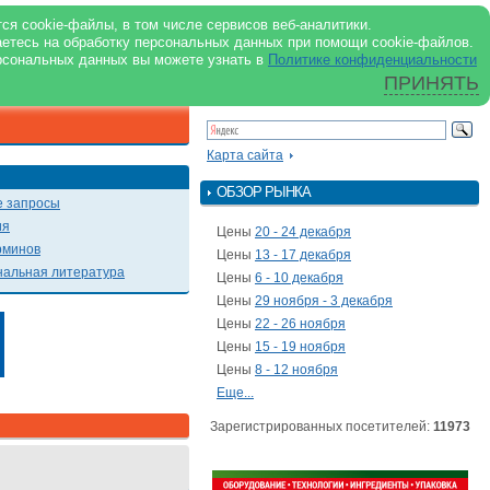
support@milkbranch.ru
ENG
ся cookie-файлы, в том числе сервисов веб-аналитики.
аетесь на обработку персональных данных при помощи cookie-файлов.
Архив номеров
Реклама на портале
Реклама в журнале
О портале
рсональных данных вы можете узнать в
Политике конфиденциальности
ПРИНЯТЬ
ПОИСК ПО ПОРТАЛУ
Презентации
Карта сайта
ОБЗОР РЫНКА
 запросы
ия
Цены
20 - 24 декабря
рминов
Цены
13 - 17 декабря
альная литература
Цены
6 - 10 декабря
Цены
29 ноября - 3 декабря
Цены
22 - 26 ноября
Цены
15 - 19 ноября
Цены
8 - 12 ноября
Еще...
Зарегистрированных посетителей:
11973