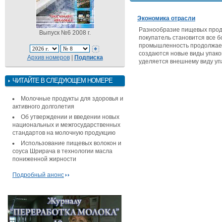
Экономика отрасли
Разнообразие пищевых проду
Выпуск №6 2008 г.
покупатель становится все б
промышленность продолжает 
создаются новые виды упако
Архив номеров
|
Подписка
уделяется внешнему виду уп
ЧИТАЙТЕ В СЛЕДУЮЩЕМ НОМЕРЕ
Молочные продукты для здоровья и
активного долголетия
Об утверждении и введении новых
национальных и межгосударственных
стандартов на молочную продукцию
Использование пищевых волокон и
соуса Шрирача в технологии масла
пониженной жирности
Подробный анонс