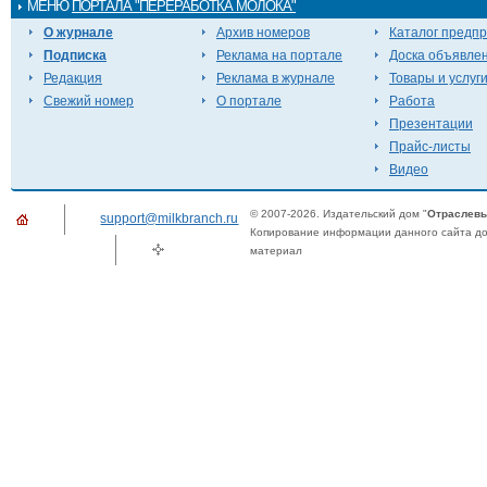
МЕНЮ
ПОРТАЛА "ПЕРЕРАБОТКА МОЛОКА"
О журнале
Архив номеров
Каталог предп
Подписка
Реклама на портале
Доска объявле
Редакция
Реклама в журнале
Товары и услуг
Свежий номер
О портале
Работа
Презентации
Прайс-листы
Видео
© 2007-2026. Издательский дом "
Отраслевы
support@milkbranch.ru
Копирование информации данного сайта доп
материал