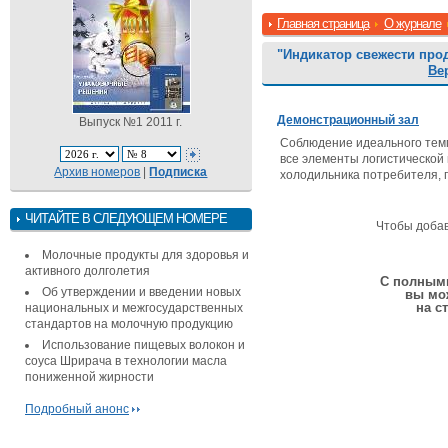
Главная страница
О журнале
"Индикатор свежести про
Ве
Демонстрационный зал
Выпуск №1 2011 г.
Соблюдение идеального темп
все элементы логистической
Архив номеров
|
Подписка
холодильника потребителя, 
ЧИТАЙТЕ В СЛЕДУЮЩЕМ НОМЕРЕ
Чтобы доба
Молочные продукты для здоровья и
активного долголетия
С полными
Об утверждении и введении новых
вы мо
на с
национальных и межгосударственных
стандартов на молочную продукцию
Использование пищевых волокон и
соуса Шрирача в технологии масла
пониженной жирности
Подробный анонс