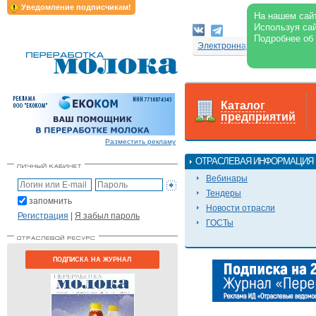
Уведомление подписчикам!
На нашем сайт
Используя сай
Подробнее об
Электронная версия журнал
Каталог
предприятий
Разместить рекламу
ОТРАСЛЕВАЯ ИНФОРМАЦИЯ
Вебинары
Тендеры
запомнить
Новости отрасли
Регистрация
|
Я забыл пароль
ГОСТы
ПОДПИСКА НА ЖУРНАЛ