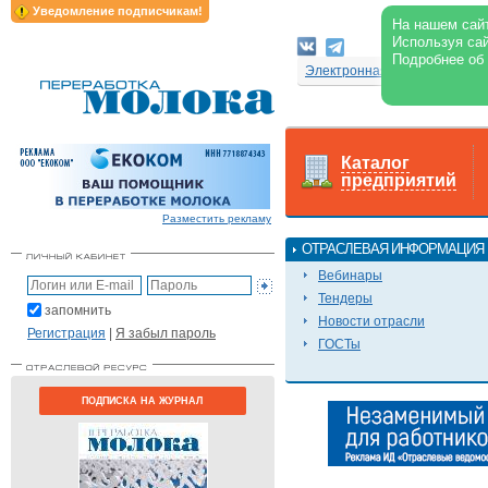
Уведомление подписчикам!
На нашем сайт
Используя сай
Подробнее об
Электронная версия журнал
Каталог
предприятий
Разместить рекламу
ОТРАСЛЕВАЯ ИНФОРМАЦИЯ
Вебинары
Тендеры
запомнить
Новости отрасли
Регистрация
|
Я забыл пароль
ГОСТы
ПОДПИСКА НА ЖУРНАЛ