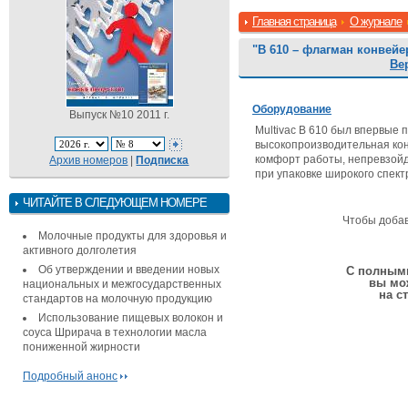
Главная страница
О журнале
"B 610 – флагман конвейе
Ве
Оборудование
Выпуск №10 2011 г.
Multivac B 610 был впервые 
высокопроизводительная кон
комфорт работы, непревзойд
Архив номеров
|
Подписка
при упаковке широкого спект
ЧИТАЙТЕ В СЛЕДУЮЩЕМ НОМЕРЕ
Чтобы доба
Молочные продукты для здоровья и
активного долголетия
Об утверждении и введении новых
С полными
вы мо
национальных и межгосударственных
на с
стандартов на молочную продукцию
Использование пищевых волокон и
соуса Шрирача в технологии масла
пониженной жирности
Подробный анонс