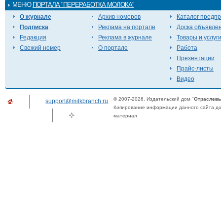
МЕНЮ
ПОРТАЛА "ПЕРЕРАБОТКА МОЛОКА"
О журнале
Архив номеров
Каталог предп
Подписка
Реклама на портале
Доска объявле
Редакция
Реклама в журнале
Товары и услуг
Свежий номер
О портале
Работа
Презентации
Прайс-листы
Видео
© 2007-2026. Издательский дом "
Отраслевы
support@milkbranch.ru
Копирование информации данного сайта доп
материал