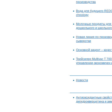
производства
Вода для будущего REDO
chnology
Молочные продукты для
дошкольного и школьног
Новая линия по произво
сыворотки
Основной акцент – каче
Трейсилер Multivac T 700
управлении,экономичен 
Новости
Антиоксидантные свойст
дигидрокверцетина и ам