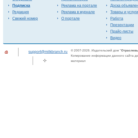
Подписка
Реклама на портале
Доска объявле
Редакция
Реклама в журнале
Товары и услуг
Свежий номер
О портале
Работа
Презентации
Прайс-листы
Видео
© 2007-2026. Издательский дом "
Отраслевы
support@milkbranch.ru
Копирование информации данного сайта доп
материал