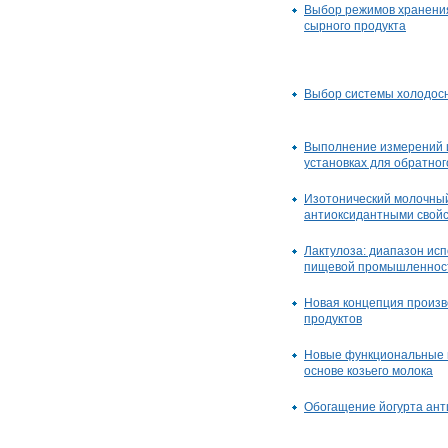
Выбор режимов хранени
сырного продукта
Выбор системы холодос
Выполнение измерений и
установках для обратног
Изотонический молочный
антиоксидантными свой
Лактулоза: диапазон исп
пищевой промышленнос
Новая концепция произв
продуктов
Новые функциональные 
основе козьего молока
Обогащение йогурта ан