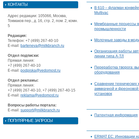
КОНТАКТЫ
B 610 – флагман конвей
Multivac
Адрес редакции: 105066, Москва,
Токмаков пер., д. 16, стр. 2, пом. 2, комн.
Мембранные процессы в
5
промышленности
Редакция:
Молочные заводы в мод
Телефон: +7 (499) 267-40-10
E-mail:
barteneva@milkbranch.ru
Организация работы ав
Отдел подписки:
линии типа А-ТЛ
Прямая линия:
+7 (499) 267-40-10
Переработка творога: в
E-mail:
podpiska@vedomost.ru
оборудования
Отдел рекламы:
Сравнение технических 
Прямая линия:
аммиачной и фреоновой
+7 (499) 267-40-10, +7 (499) 267-40-15
установок
E-mail:
reklama@vedomost.ru
Вопросы работы портала:
E-mail:
support@milkbranch.ru
Патентная информация
ПОПУЛЯРНЫЕ ЗАПРОСЫ
ERMAT EC: Инновации на