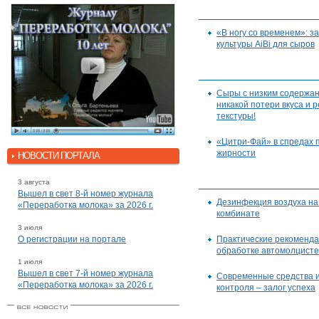
«В ногу со временем»: з
культуры AiBi для сыров
Сыры с низким содержа
никакой потери вкуса и 
текстуры!
«Цитри-Фай» в спредах
жирности
НОВОСТИ ПОРТАЛА
3 августа
Вышел в свет 8-й номер журнала
Дезинфекция воздуха н
«Переработка молока» за 2026 г.
комбинате
3 июля
О регистрации на портале
Практические рекоменда
обработке автомолцист
1 июля
Вышел в свет 7-й номер журнала
Современные средства 
«Переработка молока» за 2026 г.
контроля – залог успеха