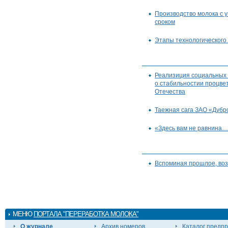
Производство молока с 
сроком
Этапы технологического
Реализиция социальных 
о стабильностии процве
Отечества
Таежная сага ЗАО «Дубр
«Здесь вам не равнина
Вспоминая прошлое, во
МЕНЮ
ПОРТАЛА "ПЕРЕРАБОТКА МОЛОКА"
О журнале
Архив номеров
Каталог предп