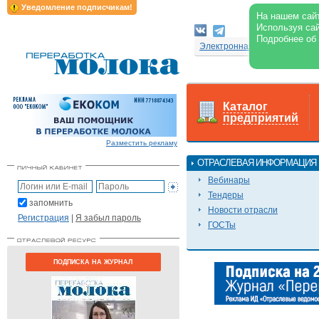
Уведомление подписчикам!
На нашем сайт
Используя сай
Подробнее об
Электронная версия журнал
Каталог
предприятий
Разместить рекламу
ОТРАСЛЕВАЯ ИНФОРМАЦИЯ
Вебинары
Тендеры
запомнить
Новости отрасли
Регистрация
|
Я забыл пароль
ГОСТы
ПОДПИСКА НА ЖУРНАЛ