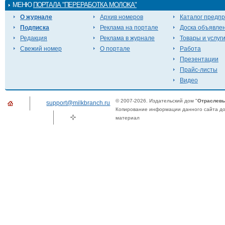
МЕНЮ
ПОРТАЛА "ПЕРЕРАБОТКА МОЛОКА"
О журнале
Архив номеров
Каталог предп
Подписка
Реклама на портале
Доска объявле
Редакция
Реклама в журнале
Товары и услуг
Свежий номер
О портале
Работа
Презентации
Прайс-листы
Видео
© 2007-2026. Издательский дом "
Отраслевы
support@milkbranch.ru
Копирование информации данного сайта доп
материал