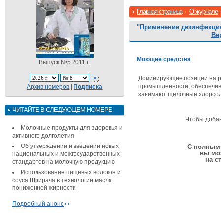
Главная страница
О журнале
"Применение дезинфекци
Ве
Моющие средства
Выпуск №5 2011 г.
Доминирующие позиции на р
промышленности, обеспечив
Архив номеров
|
Подписка
занимают щелочные хлорсод
ЧИТАЙТЕ В СЛЕДУЮЩЕМ НОМЕРЕ
Чтобы доба
Молочные продукты для здоровья и
активного долголетия
Об утверждении и введении новых
С полными
вы мо
национальных и межгосударственных
на с
стандартов на молочную продукцию
Использование пищевых волокон и
соуса Шрирача в технологии масла
пониженной жирности
Подробный анонс