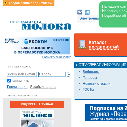
Уведомление подписчикам!
На нашем сайт
Используя сай
Подробнее об
Электронная версия журнал
Каталог
предприятий
Разместить рекламу
ОТРАСЛЕВАЯ ИНФОРМАЦИЯ
Вебинары
Тендеры
запомнить
Новости отрасли
Регистрация
|
Я забыл пароль
ГОСТы
ПОДПИСКА НА ЖУРНАЛ