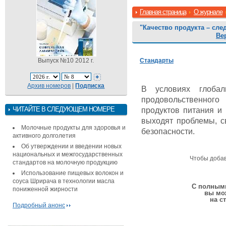
Главная страница
О журнале
"Качество продукта – сле
Ве
Выпуск №10 2012 г.
Стандарты
Архив номеров
|
Подписка
В условиях глоба
продовольственного
ЧИТАЙТЕ В СЛЕДУЮЩЕМ НОМЕРЕ
продуктов питания и
выходят проблемы, с
Молочные продукты для здоровья и
безопасности.
активного долголетия
Об утверждении и введении новых
национальных и межгосударственных
Чтобы доба
стандартов на молочную продукцию
Использование пищевых волокон и
соуса Шрирача в технологии масла
С полными
пониженной жирности
вы мо
на с
Подробный анонс