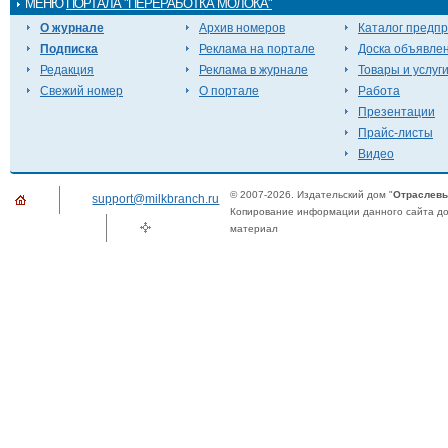
МЕНЮ
ПОРТАЛА "ПЕРЕРАБОТКА МОЛОКА"
О журнале
Архив номеров
Каталог предп
Подписка
Реклама на портале
Доска объявле
Редакция
Реклама в журнале
Товары и услуг
Свежий номер
О портале
Работа
Презентации
Прайс-листы
Видео
© 2007-2026. Издательский дом "
Отраслевы
support@milkbranch.ru
Копирование информации данного сайта доп
материал