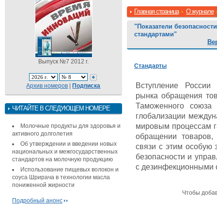
Главная страница
О журнале
"Показатели безопасност
стандартами"
Ве
Выпуск №7 2012 г.
Стандарты
Вступление России 
Архив номеров
|
Подписка
рынка обращения тов
Таможенного союза 
ЧИТАЙТЕ В СЛЕДУЮЩЕМ НОМЕРЕ
глобализации междуна
мировым процессам г
Молочные продукты для здоровья и
активного долголетия
обращении товаров,
Об утверждении и введении новых
связи с этим особую
национальных и межгосударственных
безопасности и упра
стандартов на молочную продукцию
с дезинфекционными с
Использование пищевых волокон и
соуса Шрирача в технологии масла
пониженной жирности
Чтобы доба
Подробный анонс