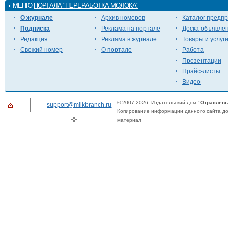
МЕНЮ
ПОРТАЛА "ПЕРЕРАБОТКА МОЛОКА"
О журнале
Архив номеров
Каталог предп
Подписка
Реклама на портале
Доска объявле
Редакция
Реклама в журнале
Товары и услуг
Свежий номер
О портале
Работа
Презентации
Прайс-листы
Видео
© 2007-2026. Издательский дом "
Отраслевы
support@milkbranch.ru
Копирование информации данного сайта доп
материал