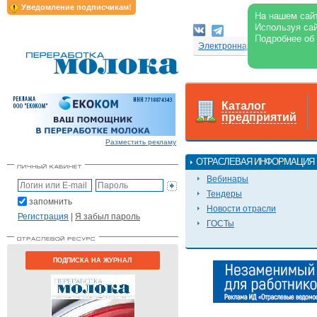
Уведомление подписчикам!
На нашем сайт
Используя сай
Подробнее об
Электронная версия журнал
Каталог
предприятий
Разместить рекламу
ОТРАСЛЕВАЯ ИНФОРМАЦИЯ
Вебинары
Тендеры
запомнить
Новости отрасли
Регистрация
|
Я забыл пароль
ГОСТы
ПОДПИСКА НА ЖУРНАЛ