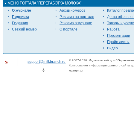
МЕНЮ
ПОРТАЛА "ПЕРЕРАБОТКА МОЛОКА"
О журнале
Архив номеров
Каталог предп
Подписка
Реклама на портале
Доска объявле
Редакция
Реклама в журнале
Товары и услуг
Свежий номер
О портале
Работа
Презентации
Прайс-листы
Видео
© 2007-2026. Издательский дом "
Отраслевы
support@milkbranch.ru
Копирование информации данного сайта доп
материал