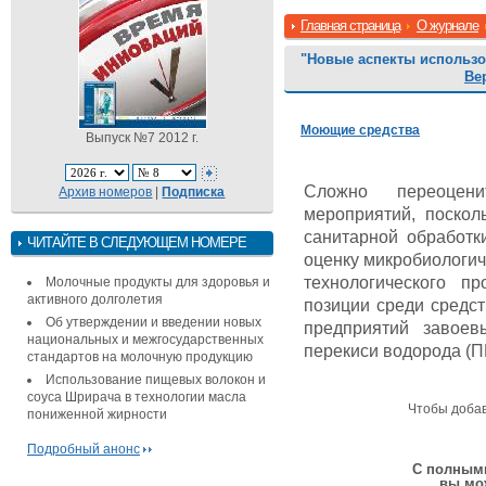
Главная страница
О журнале
"Новые аспекты использо
Ве
Моющие средства
Выпуск №7 2012 г.
Сложно переоцени
Архив номеров
|
Подписка
мероприятий, поскол
санитарной обработк
ЧИТАЙТЕ В СЛЕДУЮЩЕМ НОМЕРЕ
оценку микробиологич
технологического п
Молочные продукты для здоровья и
активного долголетия
позиции среди средс
Об утверждении и введении новых
предприятий завое
национальных и межгосударственных
перекиси водорода (ПВ
стандартов на молочную продукцию
Использование пищевых волокон и
соуса Шрирача в технологии масла
Чтобы доба
пониженной жирности
Подробный анонс
С полными
вы мо