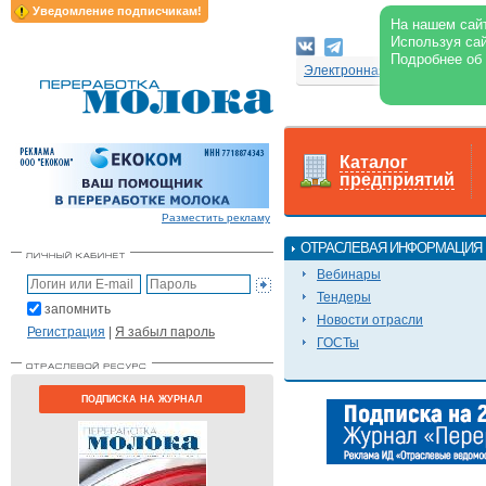
Уведомление подписчикам!
На нашем сайт
Используя сай
Подробнее об
Электронная версия журнал
Каталог
предприятий
Разместить рекламу
ОТРАСЛЕВАЯ ИНФОРМАЦИЯ
Вебинары
Тендеры
запомнить
Новости отрасли
Регистрация
|
Я забыл пароль
ГОСТы
ПОДПИСКА НА ЖУРНАЛ