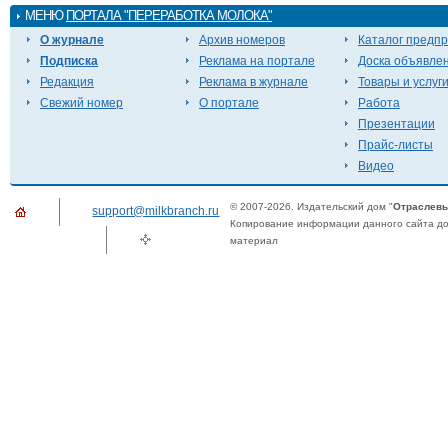
МЕНЮ
ПОРТАЛА "ПЕРЕРАБОТКА МОЛОКА"
О журнале
Архив номеров
Каталог предп
Подписка
Реклама на портале
Доска объявле
Редакция
Реклама в журнале
Товары и услуг
Свежий номер
О портале
Работа
Презентации
Прайс-листы
Видео
© 2007-2026. Издательский дом "
Отраслевы
support@milkbranch.ru
Копирование информации данного сайта доп
материал