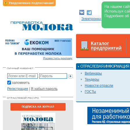
Уведомление подписчикам!
На нашем сайт
Используя сай
Подробнее об
Электронная версия журнал
Каталог
предприятий
Разместить рекламу
ОТРАСЛЕВАЯ ИНФОРМАЦИЯ
Вебинары
Тендеры
запомнить
Новости отрасли
Регистрация
|
Я забыл пароль
ГОСТы
ПОДПИСКА НА ЖУРНАЛ