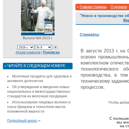
Главная страница
О журнале
"Новое в производстве о
Ве
Стандарты
Выпуск №9 2013 г.
В августе 2013 г. на
Архив номеров
|
Подписка
освоен промышленны
комплектном отечест
ЧИТАЙТЕ В СЛЕДУЮЩЕМ НОМЕРЕ
технологического 
производства, в то
Молочные продукты для здоровья и
техническому заданию
активного долголетия
процессов.
Об утверждении и введении новых
национальных и межгосударственных
стандартов на молочную продукцию
Использование пищевых волокон и
Чтобы доба
соуса Шрирача в технологии масла
пониженной жирности
С полными
Подробный анонс
вы мо
на с