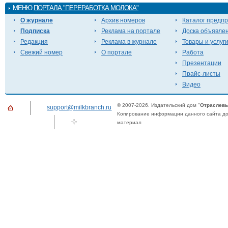
МЕНЮ
ПОРТАЛА "ПЕРЕРАБОТКА МОЛОКА"
О журнале
Архив номеров
Каталог предп
Подписка
Реклама на портале
Доска объявле
Редакция
Реклама в журнале
Товары и услуг
Свежий номер
О портале
Работа
Презентации
Прайс-листы
Видео
© 2007-2026. Издательский дом "
Отраслевы
support@milkbranch.ru
Копирование информации данного сайта доп
материал