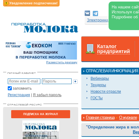
Уведомление подписчикам!
На нашем сайт
Используя сай
Подробнее об
Электронная версия журнал
Каталог
предприятий
Разместить рекламу
ОТРАСЛЕВАЯ ИНФОРМАЦИЯ
Вебинары
Тендеры
запомнить
Новости отрасли
Регистрация
|
Я забыл пароль
ГОСТы
ПОДПИСКА НА ЖУРНАЛ
Главная страница
О журнале
"Определение жира в мол
Ве