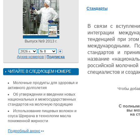
Стандарты
В связи с вступлен
интеграции междуна
тенденцией при этом
Выпуск №9 2013 г.
международными. По
стандартов и прини
Архив номеров
|
Подписка
название «националь
российской молочной
ЧИТАЙТЕ В СЛЕДУЮЩЕМ НОМЕРЕ
специалистов и созда
Молочные продукты для здоровья и
активного долголетия
Чтобы доба
Об утверждении и введении новых
национальных и межгосударственных
стандартов на молочную продукцию
С полными
вы мо
Использование пищевых волокон и
на с
соуса Шрирача в технологии масла
пониженной жирности
Подробный анонс