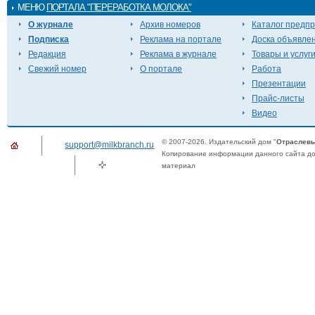
МЕНЮ
ПОРТАЛА "ПЕРЕРАБОТКА МОЛОКА"
О журнале
Архив номеров
Каталог предп
Подписка
Реклама на портале
Доска объявле
Редакция
Реклама в журнале
Товары и услуг
Свежий номер
О портале
Работа
Презентации
Прайс-листы
Видео
© 2007-2026. Издательский дом "
Отраслевы
support@milkbranch.ru
Копирование информации данного сайта доп
материал