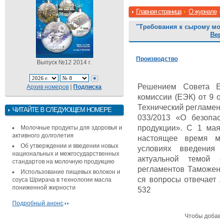
Главная страница
О журнале
"Требования к сырому мо
Ве
Производство
Выпуск №12 2014 г.
Решением Совета Ев
Архив номеров
|
Подписка
комиссии (ЕЭК) от 9 
Технический регламе
ЧИТАЙТЕ В СЛЕДУЮЩЕМ НОМЕРЕ
033/2013 «О безопа
продукции». С 1 мая
Молочные продукты для здоровья и
активного долголетия
настоящее время м
Об утверждении и введении новых
условиях введения
национальных и межгосударственных
актуальной темой 
стандартов на молочную продукцию
регламентов Таможен
Использование пищевых волокон и
ся вопросы отвечает 
соуса Шрирача в технологии масла
пониженной жирности
532
Подробный анонс
Чтобы доба