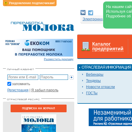
Уведомление подписчикам!
На нашем сайт
Используя сай
Подробнее об
Электронная версия журнал
Каталог
предприятий
Разместить рекламу
ОТРАСЛЕВАЯ ИНФОРМАЦИЯ
Вебинары
Тендеры
запомнить
Новости отрасли
Регистрация
|
Я забыл пароль
ГОСТы
ПОДПИСКА НА ЖУРНАЛ