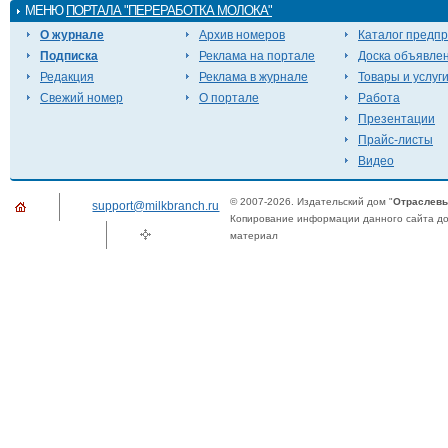
МЕНЮ
ПОРТАЛА "ПЕРЕРАБОТКА МОЛОКА"
О журнале
Архив номеров
Каталог предп
Подписка
Реклама на портале
Доска объявле
Редакция
Реклама в журнале
Товары и услуг
Свежий номер
О портале
Работа
Презентации
Прайс-листы
Видео
© 2007-2026. Издательский дом "
Отраслевы
support@milkbranch.ru
Копирование информации данного сайта доп
материал