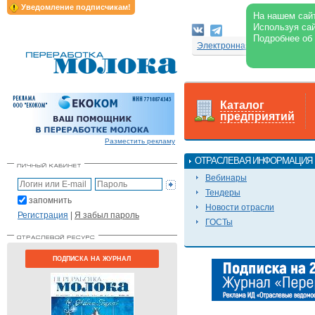
Уведомление подписчикам!
На нашем сайт
Используя сай
Подробнее об
Электронная версия журнал
Каталог
предприятий
Разместить рекламу
ОТРАСЛЕВАЯ ИНФОРМАЦИЯ
Вебинары
Тендеры
запомнить
Новости отрасли
Регистрация
|
Я забыл пароль
ГОСТы
ПОДПИСКА НА ЖУРНАЛ