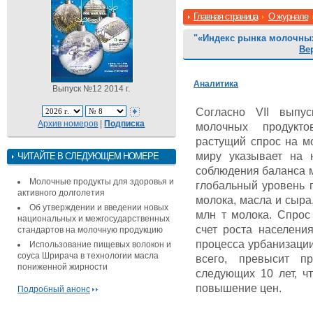
Главная страница
О журнале
"«Индекс рынка молочны
Ве
Аналитика
Выпуск №12 2014 г.
Согласно VII выпус
Архив номеров
|
Подписка
молочных продукто
растущий спрос на м
миру указывает на 
ЧИТАЙТЕ В СЛЕДУЮЩЕМ НОМЕРЕ
соблюдения баланса м
Молочные продукты для здоровья и
глобальный уровень 
активного долголетия
молока, масла и сыра
Об утверждении и введении новых
млн т молока. Спрос
национальных и межгосударственных
счет роста населения
стандартов на молочную продукцию
процесса урбанизации
Использование пищевых волокон и
соуса Шрирача в технологии масла
всего, превысит п
пониженной жирности
следующих 10 лет, ч
повышение цен.
Подробный анонс