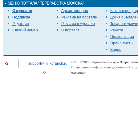
МЕНЮ
ПОРТАЛА "ПЕРЕРАБОТКА МОЛОКА"
О журнале
Архив номеров
Каталог предп
Подписка
Реклама на портале
Доска объявле
Редакция
Реклама в журнале
Товары и услуг
Свежий номер
О портале
Работа
Презентации
Прайс-листы
Видео
© 2007-2026. Издательский дом "
Отраслевы
support@milkbranch.ru
Копирование информации данного сайта доп
материал