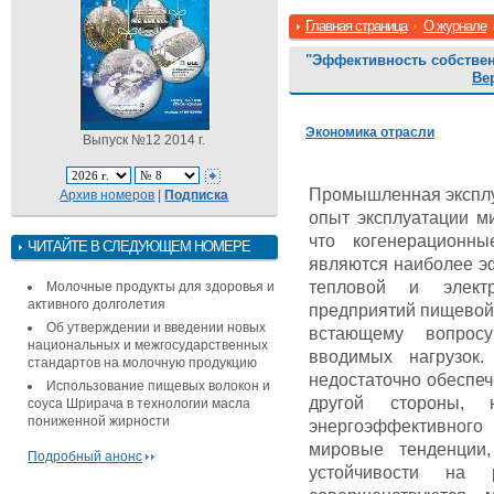
Главная страница
О журнале
"Эффективность собствен
Ве
Экономика отрасли
Выпуск №12 2014 г.
Промышленная эксплуа
Архив номеров
|
Подписка
опыт эксплуатации м
что когенерационн
ЧИТАЙТЕ В СЛЕДУЮЩЕМ НОМЕРЕ
являются наиболее 
тепловой и электр
Молочные продукты для здоровья и
активного долголетия
предприятий пищевой 
Об утверждении и введении новых
встающему вопросу
национальных и межгосударственных
вводимых нагрузок.
стандартов на молочную продукцию
недостаточно обеспеч
Использование пищевых волокон и
другой стороны,
соуса Шрирача в технологии масла
пониженной жирности
энергоэффективного
мировые тенденции
Подробный анонс
устойчивости на 