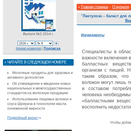
Главная страница
О журнале
"Лактулоза – баласт для л
Ве
Выпуск №2 2014 г.
Ингредиенты
Архив номеров
|
Подписка
Специалисты в облас
важности включения 
ЧИТАЙТЕ В СЛЕДУЮЩЕМ НОМЕРЕ
балластных вещест
организм с пищей. 
Молочные продукты для здоровья и
таким образом, что
активного долголетия
волокон могут лишь т
Об утверждении и введении новых
и составом потребл
национальных и межгосударственных
стандартов на молочную продукцию
человека необходимы
Использование пищевых волокон и
«балластными вещест
соуса Шрирача в технологии масла
восполнить недостато
пониженной жирности
Подробный анонс
Чтобы доба