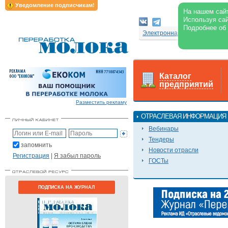
Уведомление подписчикам!
На нашем сайт
Используя сай
Подробнее об
Электронная версия журнал
Каталог
предприятий
Разместить рекламу
ОТРАСЛЕВАЯ ИНФОРМАЦИЯ
Вебинары
Тендеры
запомнить
Новости отрасли
Регистрация
|
Я забыл пароль
ГОСТы
ПОДПИСКА НА ЖУРНАЛ