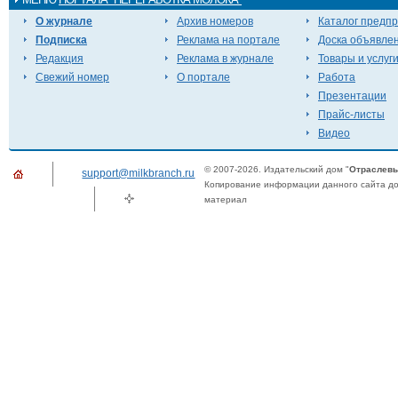
О журнале
Архив номеров
Каталог предп
Подписка
Реклама на портале
Доска объявле
Редакция
Реклама в журнале
Товары и услуг
Свежий номер
О портале
Работа
Презентации
Прайс-листы
Видео
© 2007-2026. Издательский дом "
Отраслевы
support@milkbranch.ru
Копирование информации данного сайта доп
материал