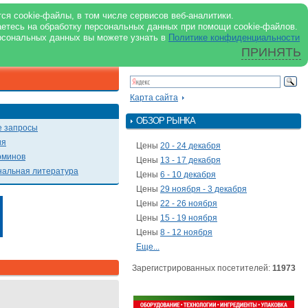
support@milkbranch.ru
ENG
ся cookie-файлы, в том числе сервисов веб-аналитики.
аетесь на обработку персональных данных при помощи cookie-файлов.
Архив номеров
Реклама на портале
Реклама в журнале
О портале
рсональных данных вы можете узнать в
Политике конфиденциальности
ПРИНЯТЬ
ПОИСК ПО ПОРТАЛУ
Презентации
Карта сайта
ОБЗОР РЫНКА
 запросы
ия
Цены
20 - 24 декабря
рминов
Цены
13 - 17 декабря
альная литература
Цены
6 - 10 декабря
Цены
29 ноября - 3 декабря
Цены
22 - 26 ноября
Цены
15 - 19 ноября
Цены
8 - 12 ноября
Еще...
Зарегистрированных посетителей:
11973