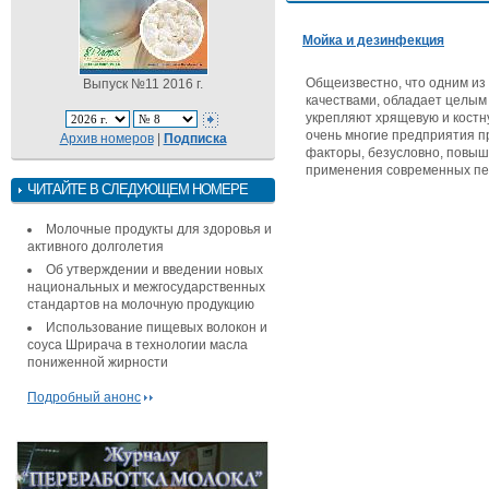
Мойка и дезинфекция
Общеизвестно, что одним из 
Выпуск №11 2016 г.
качествами, обладает целым
укрепляют хрящевую и костну
очень многие предприятия пр
Архив номеров
|
Подписка
факторы, безусловно, повыш
применения современных пе
ЧИТАЙТЕ В СЛЕДУЮЩЕМ НОМЕРЕ
Молочные продукты для здоровья и
активного долголетия
Об утверждении и введении новых
национальных и межгосударственных
стандартов на молочную продукцию
Использование пищевых волокон и
соуса Шрирача в технологии масла
пониженной жирности
Подробный анонс