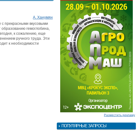
А. Ханумян
у с прекрасными вкусовыми
т образованию гемоглобина,
егодня, к сожалению, еще
менением ручного труда. Эти
одит к необходимости
Разместить рекламу
ПОПУЛЯРНЫЕ ЗАПРОСЫ