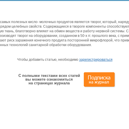
самых полезных кисло- молочных продуктов является творог, который, наряд
 рядом целебных свойств. Содержащиеся в твороге компоненты способствую
ю ткань, благотворно влияют на обмен веществ и работу нервной системы. С
оизводят творог на оборудовании, созданном в 50-х гг. прошлого века, с при
ают риск заражения конечного продукта посторонней микрофлорой, что прив
нных технологий санитарной обработки оборудования.
Чтобы добавить статью, необходимо
зарегистрироваться
С полными текстами всех статей
вы можете ознакомиться
на страницах журнала