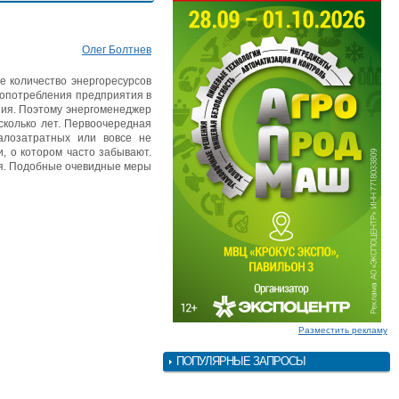
Олег Болтнев
е количество энергоресурсов
ргопотребления предприятия в
ния. Поэтому энергоменеджер
сколько лет. Первоочередная
алозатратных или вовсе не
, о котором часто забывают.
ия. Подобные очевидные меры
Разместить рекламу
ПОПУЛЯРНЫЕ ЗАПРОСЫ