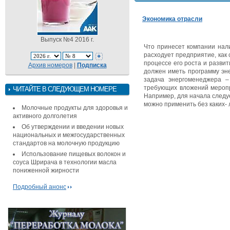
Экономика отрасли
Выпуск №4 2016 г.
Что принесет компании нали
расходует предприятие, как
процессе его роста и разви
Архив номеров
|
Подписка
должен иметь программу эне
задача энергоменеджера –
требующих вложений меропри
ЧИТАЙТЕ В СЛЕДУЮЩЕМ НОМЕРЕ
Например, для начала следу
можно применить без каких-
Молочные продукты для здоровья и
активного долголетия
Об утверждении и введении новых
национальных и межгосударственных
стандартов на молочную продукцию
Использование пищевых волокон и
соуса Шрирача в технологии масла
пониженной жирности
Подробный анонс