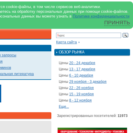
support@milkbranch.ru
ENG
ся cookie-файлы, в том числе сервисов веб-аналитики.
аетесь на обработку персональных данных при помощи cookie-файлов.
Архив номеров
Реклама на портале
Реклама в журнале
О портале
рсональных данных вы можете узнать в
Политике конфиденциальности
ПРИНЯТЬ
ПОИСК ПО ПОРТАЛУ
Презентации
Карта сайта
ОБЗОР РЫНКА
 запросы
ия
Цены
20 - 24 декабря
рминов
Цены
13 - 17 декабря
альная литература
Цены
6 - 10 декабря
Цены
29 ноября - 3 декабря
Цены
22 - 26 ноября
Цены
15 - 19 ноября
Цены
8 - 12 ноября
Еще...
Зарегистрированных посетителей:
11973