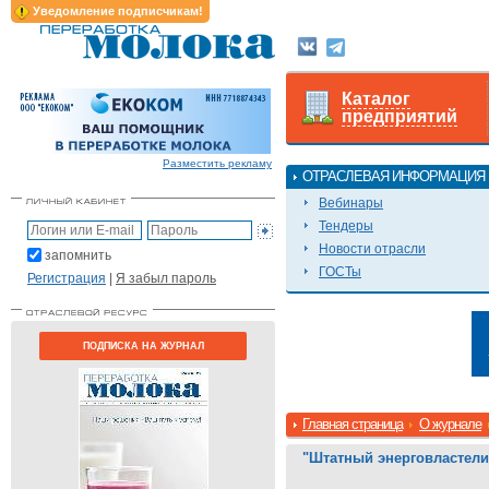
Уведомление подписчикам!
Каталог
предприятий
Разместить рекламу
ОТРАСЛЕВАЯ ИНФОРМАЦИЯ
Вебинары
Тендеры
Новости отрасли
запомнить
ГОСТы
Регистрация
|
Я забыл пароль
ПОДПИСКА НА ЖУРНАЛ
Главная страница
О журнале
"Штатный энерговластели