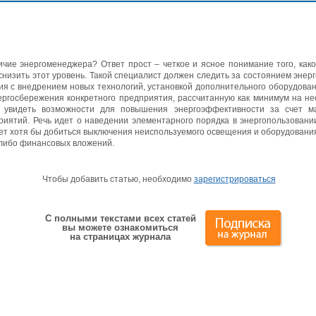
чие энергоменеджера? Ответ прост – четкое и ясное понимание того, како
 снизить этот уровень. Такой специалист должен следить за состоянием эне
тия с внедрением новых технологий, установкой дополнительного оборудова
ргосбережения конкретного предприятия, рассчитанную как минимум на не
 увидеть возможности для повышения энергоэффективности за счет м
ятий. Речь идет о наведении элементарного порядка в энергопользовании
ет хотя бы добиться выключения неиспользуемого освещения и оборудован
 либо финансовых вложений.
Чтобы добавить статью, необходимо
зарегистрироваться
С полными текстами всех статей
вы можете ознакомиться
на страницах журнала