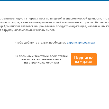
 занимает одно из первых мест по пищевой и энергетической ценности, что 
олочного жира, а так- же минеральных солей и витаминов в хорошо сбаланси
ыр Адыгейский является национальным продуктом адыгейцев, населяющих ю
т в группу кисломолочных мягких сыров.
Чтобы добавить статью, необходимо
зарегистрироваться
С полными текстами всех статей
вы можете ознакомиться
на страницах журнала