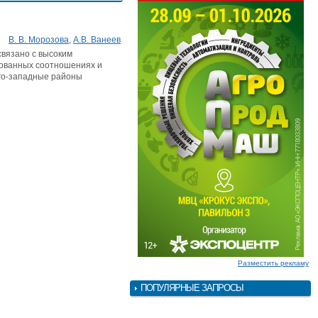
В. В. Морозова
,
А.В. Ванеев
связано с высоким
рованных соотношениях и
го-западные районы
Разместить рекламу
ПОПУЛЯРНЫЕ ЗАПРОСЫ