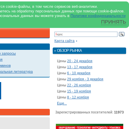
support@milkbranch.ru
ENG
ся cookie-файлы, в том числе сервисов веб-аналитики.
аетесь на обработку персональных данных при помощи cookie-файлов.
Архив номеров
Реклама на портале
Реклама в журнале
О портале
рсональных данных вы можете узнать в
Политике конфиденциальности
ПРИНЯТЬ
ПОИСК ПО ПОРТАЛУ
Презентации
Карта сайта
ОБЗОР РЫНКА
 запросы
ия
Цены
20 - 24 декабря
рминов
Цены
13 - 17 декабря
альная литература
Цены
6 - 10 декабря
Цены
29 ноября - 3 декабря
Цены
22 - 26 ноября
Цены
15 - 19 ноября
Цены
8 - 12 ноября
Еще...
Зарегистрированных посетителей:
11973