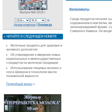
Ингредиенты
Выпуск №8 2016 г.
Среди продуктов питания сыр
содержанием в нем белка, м
Архив номеров
|
Подписка
легкопереваримой форме. С
Северного Кавказа. Он входи
ЧИТАЙТЕ В СЛЕДУЮЩЕМ НОМЕРЕ
Молочные продукты для здоровья и
активного долголетия
Об утверждении и введении новых
национальных и межгосударственных
стандартов на молочную продукцию
Использование пищевых волокон и
соуса Шрирача в технологии масла
пониженной жирности
Подробный анонс