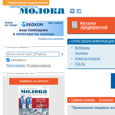
Уведомление подписчикам!
Каталог
предприятий
Разместить рекламу
ОТРАСЛЕВАЯ ИНФОРМАЦИЯ
Вебинары
Тендеры
Новости отрасли
запомнить
ГОСТы
Регистрация
|
Я забыл пароль
ПОДПИСКА НА ЖУРНАЛ
Главная страница
О журнале
"Применение пищевых вол