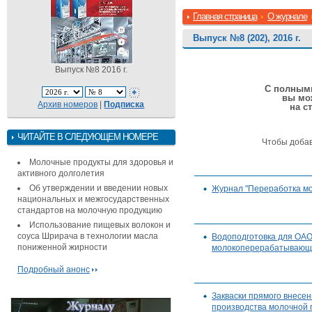
Главная страница
О журнале
Выпуск №8 (202), 2016 г.
Выпуск №8 2016 г.
С полными
вы мо
Архив номеров
|
Подписка
на с
ЧИТАЙТЕ В СЛЕДУЮЩЕМ НОМЕРЕ
Чтобы доба
Молочные продукты для здоровья и
активного долголетия
Об утверждении и введении новых
Журнал "Переработка мо
национальных и межгосударственных
стандартов на молочную продукцию
Использование пищевых волокон и
соуса Шрирача в технологии масла
Водоподготовка для ОА
пониженной жирности
молокоперерабатывающ
Подробный анонс
Закваски прямого внесен
производства молочной 