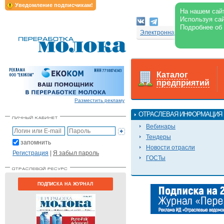
Уведомление подписчикам!
На нашем сайт
Используя сай
Подробнее об
Электронная версия журнал
Каталог
предприятий
Разместить рекламу
ОТРАСЛЕВАЯ ИНФОРМАЦИЯ
Вебинары
Тендеры
запомнить
Новости отрасли
Регистрация
|
Я забыл пароль
ГОСТы
ПОДПИСКА НА ЖУРНАЛ