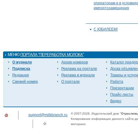
операторам и в условиях
импортозамещения
С ЮБИЛЕЕМ!
МЕНЮ
ПОРТАЛА "ПЕРЕРАБОТКА МОЛОКА"
О журнале
Архив номеров
Каталог предп
Подписка
Реклама на портале
Доска объявле
Редакция
Реклама в журнале
Товары и услуг
Свежий номер
О портале
Работа
Презентации
Прайс-листы
Видео
© 2007-2026. Издательский дом "
Отраслевы
support@milkbranch.ru
Копирование информации данного сайта доп
материал