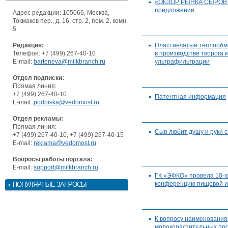
«ОБЗОР РЫНКА СЫРОВ – 
предложение
Адрес редакции: 105066, Москва,
Токмаков пер., д. 16, стр. 2, пом. 2, комн.
5
Редакция:
Пластинчатые теплообм
Телефон: +7 (499) 267-40-10
в производстве творога
E-mail:
barteneva@milkbranch.ru
ультрафильтрации
Отдел подписки:
Прямая линия:
+7 (499) 267-40-10
Патентная информация
E-mail:
podpiska@vedomost.ru
Отдел рекламы:
Прямая линия:
Сыр любит душу и руки 
+7 (499) 267-40-10, +7 (499) 267-40-15
E-mail:
reklama@vedomost.ru
Вопросы работы портала:
E-mail:
support@milkbranch.ru
ГК «ЭФКО» провела 10-
конференцию пищевой и
ПОПУЛЯРНЫЕ ЗАПРОСЫ
К вопросу наименования
молокорастительных про