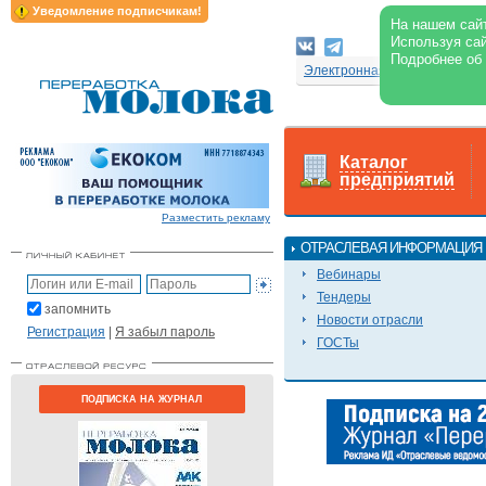
Уведомление подписчикам!
На нашем сайт
Используя сай
Подробнее об
Электронная версия журнал
Каталог
предприятий
Разместить рекламу
ОТРАСЛЕВАЯ ИНФОРМАЦИЯ
Вебинары
Тендеры
запомнить
Новости отрасли
Регистрация
|
Я забыл пароль
ГОСТы
ПОДПИСКА НА ЖУРНАЛ