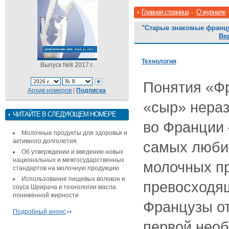
Главная страница
О журнале
"Старые знакомые франц
Ве
Технология
Выпуск №8 2017 г.
Понятия «Ф
Архив номеров
|
Подписка
«сыр» нера
ЧИТАЙТЕ В СЛЕДУЮЩЕМ НОМЕРЕ
во Франции 
Молочные продукты для здоровья и
активного долголетия
самых люби
Об утверждении и введении новых
национальных и межгосударственных
молочных пр
стандартов на молочную продукцию
Использование пищевых волокон и
превосходящ
соуса Шрирача в технологии масла
пониженной жирности
Французы от
Подробный анонс
первой необ