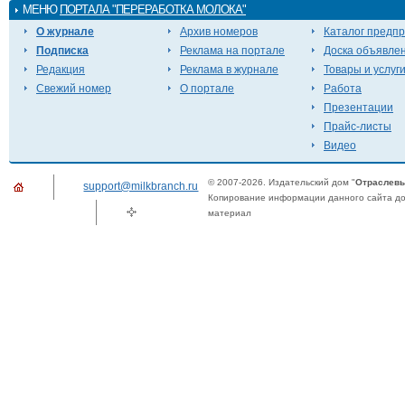
МЕНЮ
ПОРТАЛА "ПЕРЕРАБОТКА МОЛОКА"
О журнале
Архив номеров
Каталог предп
Подписка
Реклама на портале
Доска объявле
Редакция
Реклама в журнале
Товары и услуг
Свежий номер
О портале
Работа
Презентации
Прайс-листы
Видео
© 2007-2026. Издательский дом "
Отраслевы
support@milkbranch.ru
Копирование информации данного сайта доп
материал