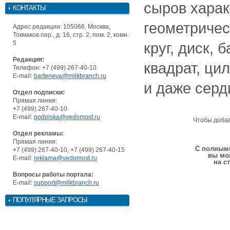
сыров харак
КОНТАКТЫ
геометричес
Адрес редакции: 105066, Москва,
Токмаков пер., д. 16, стр. 2, пом. 2, комн.
5
круг, диск, 
Редакция:
квадрат, цил
Телефон: +7 (499) 267-40-10
E-mail:
barteneva@milkbranch.ru
и даже серд
Отдел подписки:
Прямая линия:
+7 (499) 267-40-10
E-mail:
podpiska@vedomost.ru
Чтобы доба
Отдел рекламы:
Прямая линия:
С полными
+7 (499) 267-40-10, +7 (499) 267-40-15
вы мо
E-mail:
reklama@vedomost.ru
на с
Вопросы работы портала:
E-mail:
support@milkbranch.ru
ПОПУЛЯРНЫЕ ЗАПРОСЫ