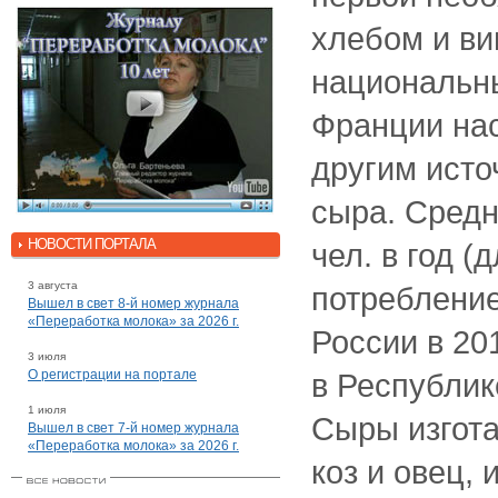
хлебом и ви
национальн
Франции нас
другим исто
сыра. Средн
НОВОСТИ ПОРТАЛА
чел. в год (
3 августа
потребление
Вышел в свет 8-й номер журнала
«Переработка молока» за 2026 г.
России в 201
3 июля
О регистрации на портале
в Республике
1 июля
Сыры изгота
Вышел в свет 7-й номер журнала
«Переработка молока» за 2026 г.
коз и овец,