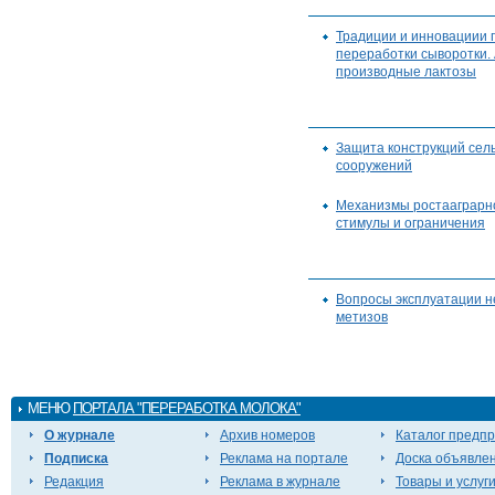
Традиции и инновациии
переработки сыворотки.
производные лактозы
Защита конструкций сел
сооружений
Механизмы ростааграрно
стимулы и ограничения
Вопросы эксплуатации 
метизов
МЕНЮ
ПОРТАЛА "ПЕРЕРАБОТКА МОЛОКА"
О журнале
Архив номеров
Каталог предп
Подписка
Реклама на портале
Доска объявле
Редакция
Реклама в журнале
Товары и услуг