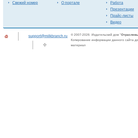
Свежий номер
О портале
Работа
Презентации
Прайс-листы
Видео
© 2007-2026. Издательский дом "
Отраслевы
support@milkbranch.ru
Копирование информации данного сайта доп
материал