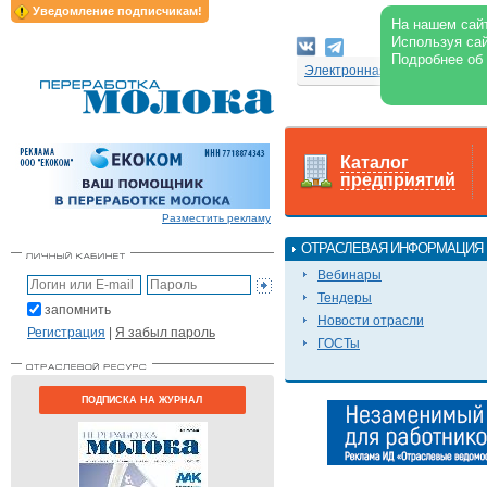
Уведомление подписчикам!
На нашем сайт
Используя сай
Подробнее об
Электронная версия журнал
Каталог
предприятий
Разместить рекламу
ОТРАСЛЕВАЯ ИНФОРМАЦИЯ
Вебинары
Тендеры
запомнить
Новости отрасли
Регистрация
|
Я забыл пароль
ГОСТы
ПОДПИСКА НА ЖУРНАЛ