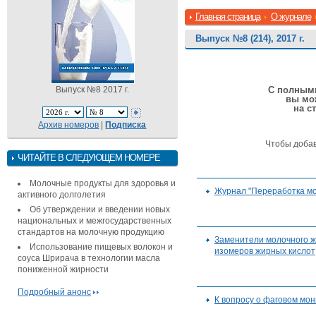
Главная страница
О журнале
Выпуск №8 (214), 2017 г.
Выпуск №8 2017 г.
С полными
вы мо
на с
Архив номеров
|
Подписка
Чтобы доба
ЧИТАЙТЕ В СЛЕДУЮЩЕМ НОМЕРЕ
Молочные продукты для здоровья и
Журнал "Переработка мо
активного долголетия
Об утверждении и введении новых
национальных и межгосударственных
стандартов на молочную продукцию
Заменители молочного ж
Использование пищевых волокон и
изомеров жирных кислот
соуса Шрирача в технологии масла
пониженной жирности
Подробный анонс
К вопросу о фаговом мо