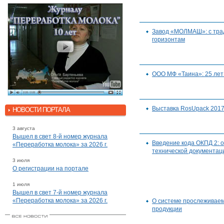
Завод «МОЛМАШ»: с тра
горизонтам
ООО МФ «Таина»: 25 лет
Выставка RosUpack 201
НОВОСТИ ПОРТАЛА
3 августа
Вышел в свет 8-й номер журнала
Введение кода ОКПД 2: 
«Переработка молока» за 2026 г.
технической документац
3 июля
О регистрации на портале
1 июля
Вышел в свет 7-й номер журнала
«Переработка молока» за 2026 г.
О системе прослеживаем
продукции