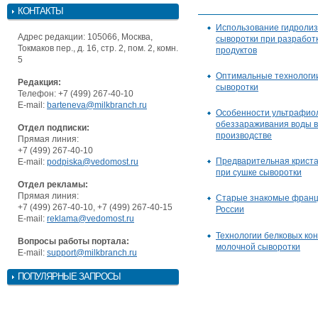
КОНТАКТЫ
Использование гидролиз
Адрес редакции: 105066, Москва,
сыворотки при разработ
Токмаков пер., д. 16, стр. 2, пом. 2, комн.
продуктов
5
Оптимальные технологи
Редакция:
сыворотки
Телефон: +7 (499) 267-40-10
E-mail:
barteneva@milkbranch.ru
Особенности ультрафио
обеззараживания воды 
Отдел подписки:
производстве
Прямая линия:
+7 (499) 267-40-10
Предварительная крист
E-mail:
podpiska@vedomost.ru
при сушке сыворотки
Отдел рекламы:
Прямая линия:
Старые знакомые франц
+7 (499) 267-40-10, +7 (499) 267-40-15
России
E-mail:
reklama@vedomost.ru
Технологии белковых ко
Вопросы работы портала:
молочной сыворотки
E-mail:
support@milkbranch.ru
ПОПУЛЯРНЫЕ ЗАПРОСЫ