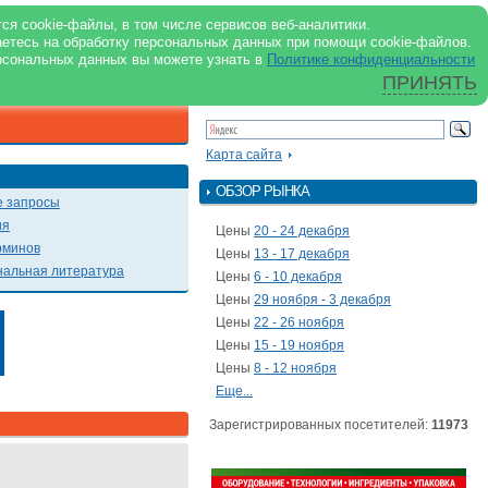
support@milkbranch.ru
ENG
ся cookie-файлы, в том числе сервисов веб-аналитики.
аетесь на обработку персональных данных при помощи cookie-файлов.
Архив номеров
Реклама на портале
Реклама в журнале
О портале
рсональных данных вы можете узнать в
Политике конфиденциальности
ПРИНЯТЬ
ПОИСК ПО ПОРТАЛУ
Презентации
Карта сайта
ОБЗОР РЫНКА
 запросы
ия
Цены
20 - 24 декабря
рминов
Цены
13 - 17 декабря
альная литература
Цены
6 - 10 декабря
Цены
29 ноября - 3 декабря
Цены
22 - 26 ноября
Цены
15 - 19 ноября
Цены
8 - 12 ноября
Еще...
Зарегистрированных посетителей:
11973