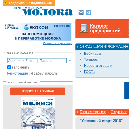
Уведомление подписчикам!
Каталог
предприятий
Разместить рекламу
ОТРАСЛЕВАЯ ИНФОРМАЦИЯ
Вебинары
Тендеры
Новости отрасли
запомнить
ГОСТы
Регистрация
|
Я забыл пароль
ПОДПИСКА НА ЖУРНАЛ
Главная страница
О журнале
"Успешный старт 2018"