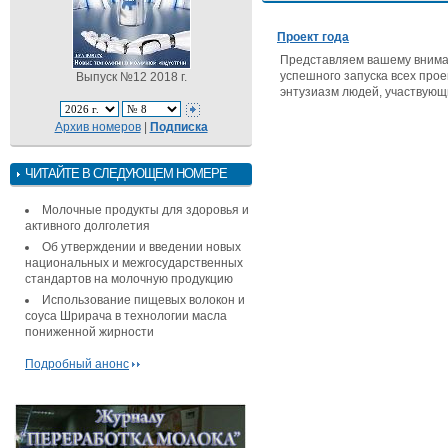
Проект года
Представляем вашему вниман
успешного запуска всех прое
Выпуск №12 2018 г.
энтузиазм людей, участвующи
Архив номеров
|
Подписка
ЧИТАЙТЕ В СЛЕДУЮЩЕМ НОМЕРЕ
Молочные продукты для здоровья и
активного долголетия
Об утверждении и введении новых
национальных и межгосударственных
стандартов на молочную продукцию
Использование пищевых волокон и
соуса Шрирача в технологии масла
пониженной жирности
Подробный анонс