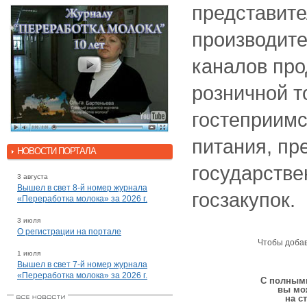
представите
производите
каналов про
розничной т
гостеприимс
питания, пр
НОВОСТИ ПОРТАЛА
государстве
3 августа
Вышел в свет 8-й номер журнала
госзакупок.
«Переработка молока» за 2026 г.
3 июля
О регистрации на портале
Чтобы доба
1 июля
Вышел в свет 7-й номер журнала
«Переработка молока» за 2026 г.
С полными
вы мо
на с