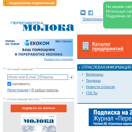
Уведомление подписчикам!
На нашем сайт
Используя сай
Подробнее об
Электронная версия журнал
Каталог
предприятий
Разместить рекламу
ОТРАСЛЕВАЯ ИНФОРМАЦИЯ
Вебинары
Тендеры
запомнить
Новости отрасли
Регистрация
|
Я забыл пароль
ГОСТы
ПОДПИСКА НА ЖУРНАЛ