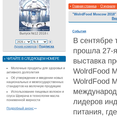
Главная страница
О журнале
"WolrdFood Moscow 2018"
Ве
События
Выпуск №12 2018 г.
В сентябре 
Архив номеров
|
Подписка
прошла 27-
выставка пр
ЧИТАЙТЕ В СЛЕДУЮЩЕМ НОМЕРЕ
Молочные продукты для здоровья и
WolrdFood M
активного долголетия
Об утверждении и введении новых
WolrdFood M
национальных и межгосударственных
стандартов на молочную продукцию
международ
Использование пищевых волокон и
соуса Шрирача в технологии масла
лидеров инд
пониженной жирности
Подробный анонс
питания, гд