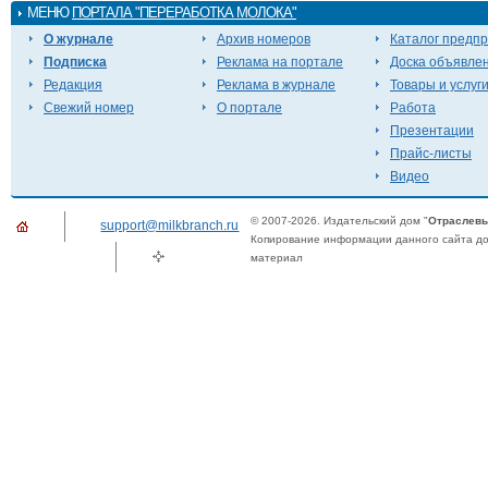
МЕНЮ
ПОРТАЛА "ПЕРЕРАБОТКА МОЛОКА"
О журнале
Архив номеров
Каталог предп
Подписка
Реклама на портале
Доска объявле
Редакция
Реклама в журнале
Товары и услуг
Свежий номер
О портале
Работа
Презентации
Прайс-листы
Видео
© 2007-2026. Издательский дом "
Отраслевы
support@milkbranch.ru
Копирование информации данного сайта доп
материал