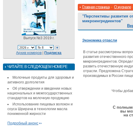
Главная страница
О журнале
"Перспективы развития о
микроингредиентов"
Ве
Выпуск №3 2019 г.
Экономика отрасли
В статье рассмотрены вопро
Архив номеров
|
Подписка
развития отечественного пр
микроингредиентов. Опреде
развить отечественную инду
ЧИТАЙТЕ В СЛЕДУЮЩЕМ НОМЕРЕ
отрасли. Предложена Страт
производимых в России пище
Молочные продукты для здоровья и
активного долголетия
Об утверждении и введении новых
Чтобы доба
национальных и межгосударственных
стандартов на молочную продукцию
Использование пищевых волокон и
С полными
соуса Шрирача в технологии масла
вы мо
пониженной жирности
на с
Подробный анонс