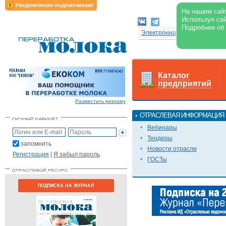
Уведомление подписчикам!
На нашем сайт
Используя сай
Подробнее об
Электронная версия журнал
Каталог
предприятий
Разместить рекламу
ОТРАСЛЕВАЯ ИНФОРМАЦИЯ
Вебинары
Тендеры
запомнить
Новости отрасли
Регистрация
|
Я забыл пароль
ГОСТы
ПОДПИСКА НА ЖУРНАЛ