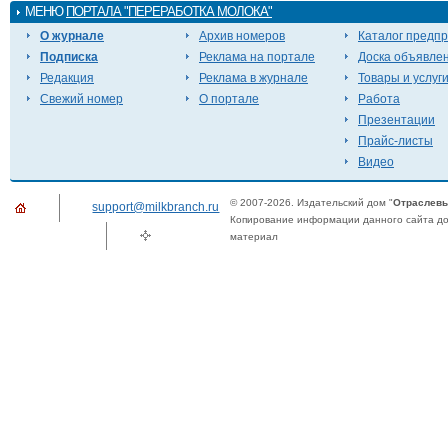
МЕНЮ
ПОРТАЛА "ПЕРЕРАБОТКА МОЛОКА"
О журнале
Архив номеров
Каталог предп
Подписка
Реклама на портале
Доска объявле
Редакция
Реклама в журнале
Товары и услуг
Свежий номер
О портале
Работа
Презентации
Прайс-листы
Видео
© 2007-2026. Издательский дом "
Отраслевы
support@milkbranch.ru
Копирование информации данного сайта доп
материал