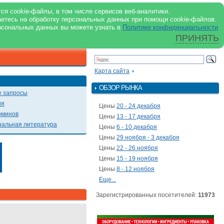
support@milkbranch.ru
ENG
ся cookie-файлы, в том числе сервисов веб-аналитики.
аетесь на обработку персональных данных при помощи cookie-файлов.
Архив номеров
Реклама на портале
Реклама в журнале
О портале
рсональных данных вы можете узнать в
Политике конфиденциальности
ПРИНЯТЬ
ПОИСК ПО ПОРТАЛУ
Презентации
Карта сайта
ОБЗОР РЫНКА
 запросы
ия
Цены
20 - 24 декабря
рминов
Цены
13 - 17 декабря
альная литература
Цены
6 - 10 декабря
Цены
29 ноября - 3 декабря
Цены
22 - 26 ноября
Цены
15 - 19 ноября
Цены
8 - 12 ноября
Еще...
Зарегистрированных посетителей:
11973