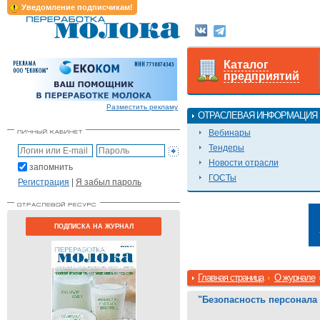
Уведомление подписчикам!
Каталог
предприятий
Разместить рекламу
ОТРАСЛЕВАЯ ИНФОРМАЦИЯ
Вебинары
Тендеры
Новости отрасли
запомнить
ГОСТы
Регистрация
|
Я забыл пароль
ПОДПИСКА НА ЖУРНАЛ
Главная страница
О журнале
"Безопасность персонала